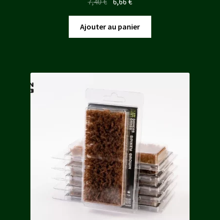
Le
Le
7,40
€
6,66
€
prix
prix
initial
actuel
Ajouter au panier
était :
est :
7,40 €.
6,66 €.