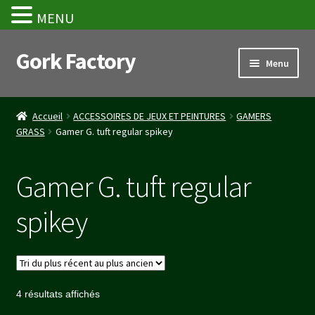
MENU
Gork Factory
Aller
Aller
Menu
à
au
la
contenu
Accueil
navigation
Accueil
ACCESSOIRES DE JEUX ET PEINTURES
GAMERS
GRASS
Gamer G. tuft regular spikey
CGV
Mon compte
Gamer G. tuft regular
Panier
spikey
Stripe Payment Success Page
Validation de la commande
Trié
4 résultats affichés
du