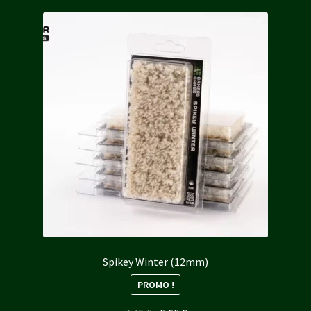
plus
récent
au
plus
ancien
Spikey Winter (12mm)
PROMO !