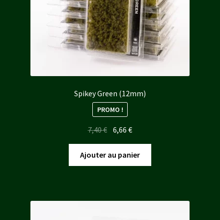
Spikey Green (12mm)
PROMO !
Le
Le
7,40
€
6,66
€
prix
prix
initial
actuel
Ajouter au panier
était :
est :
7,40 €.
6,66 €.