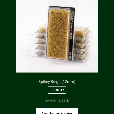
Spikey Beige (12mm)
PROMO !
Le
Le
7,40
€
6,66
€
prix
prix
initial
actuel
Ajouter au panier