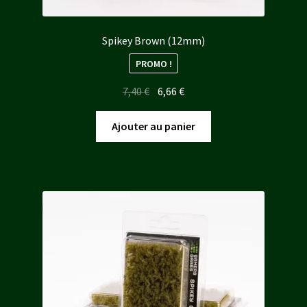
Spikey Brown (12mm)
PROMO !
Le
Le
7,40
€
6,66
€
prix
prix
initial
actuel
Ajouter au panier
était :
est :
7,40 €.
6,66 €.