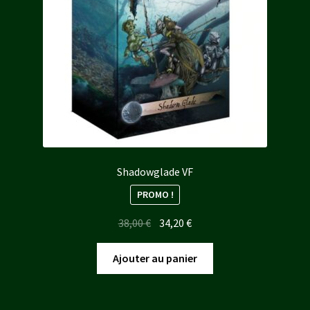
Shadowglade VF
PROMO !
Le
Le
38,00
€
34,20
€
prix
prix
initial
actuel
Ajouter au panier
était :
est :
38,00 €.
34,20 €.