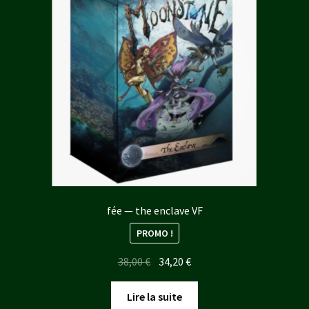
plus
ancien
fée — the enclave VF
PROMO !
Le
Le
38,00
€
34,20
€
prix
prix
initial
actuel
Lire la suite