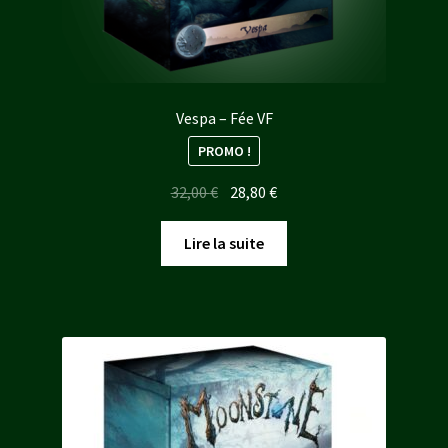
Vespa – Fée VF
PROMO !
Le
Le
32,00
€
28,80
€
prix
prix
initial
actuel
Lire la suite
était :
est :
32,00 €.
28,80 €.