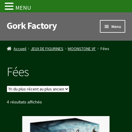
MENU
Gork Factory
Aller
Aller
Menu
à
au
la
contenu
Accueil
navigation
Accueil
JEUX DE FIGURINES
MOONSTONE VF
Fées
CGV
Fées
Mon compte
Panier
Trié
4 résultats affichés
Stripe Payment Success Page
du
plus
Validation de la commande
récent
au