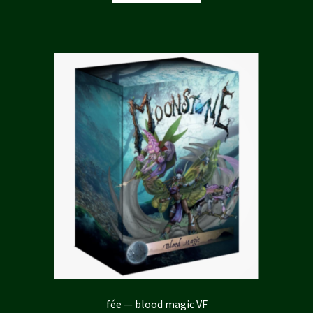
était :
est :
38,00 €.
34,20 €.
fée — blood magic VF