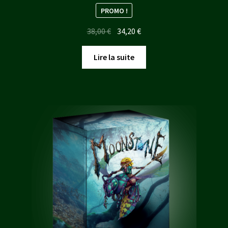
PROMO !
Le
Le
38,00
€
34,20
€
prix
prix
initial
actuel
Lire la suite
était :
est :
38,00 €.
34,20 €.