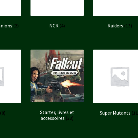
anions
(2)
NCR
(4)
Raiders
(13)
Starter, livres et
(8)
Super Mutants
(11
accessoires
(33)