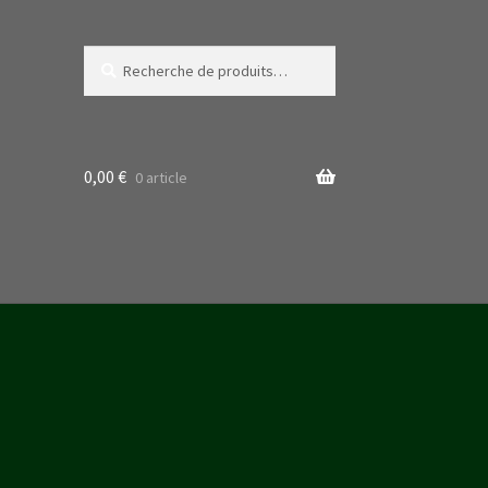
Recherche
Recherche
pour :
0,00
€
0 article