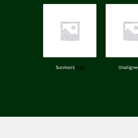
Survivors
(16)
Unalign