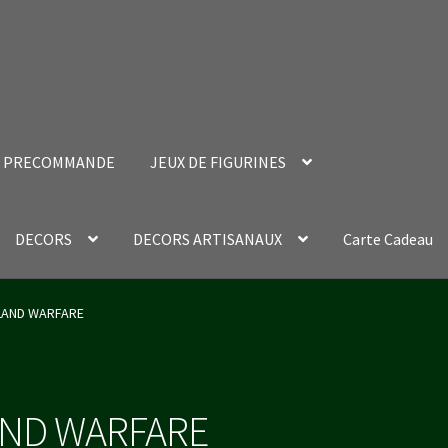
PRECOMMANDE
JEUX DE FIGURINES
DECORS
DECORS ARTISANAUX
Carte Cadeau
nt Success Page
Validation de la commande
LAND WARFARE
AND WARFARE