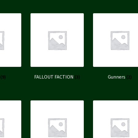
e
(9)
FALLOUT FACTION
(3)
Gunners
(2)