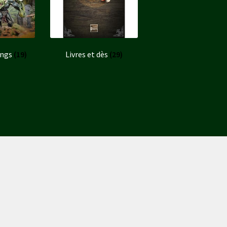
ings
(19)
Livres et dès
(29)