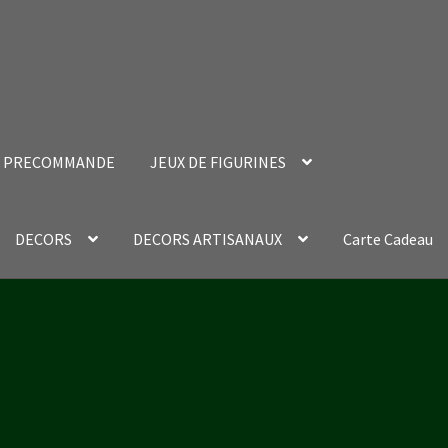
PRECOMMANDE
JEUX DE FIGURINES
DECORS
DECORS ARTISANAUX
Carte Cadeau
nt Success Page
Validation de la commande