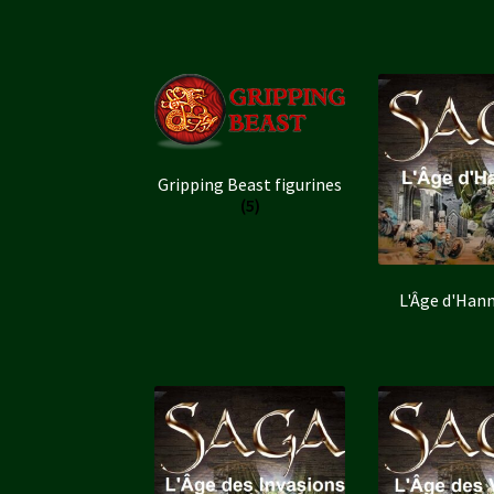
Gripping Beast figurines
(5)
L'Âge d'Han