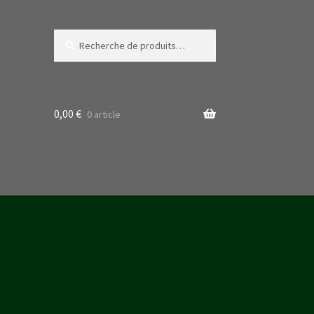
Recherche
Recherche
pour :
0,00
€
0 article