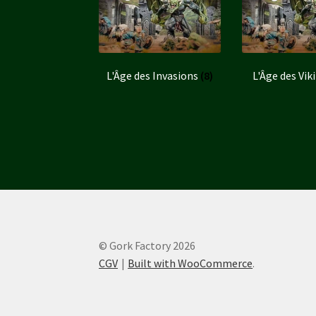
L'Âge des Invasions
(8)
L'Âge des Vik
© Gork Factory 2026
CGV
Built with WooCommerce
.