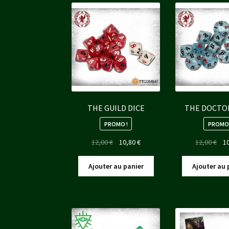
THE GUILD DICE
THE DOCTOR
PROMO !
PROMO 
Le
Le
Le
12,00
€
10,80
€
12,00
€
1
prix
prix
pri
initial
actuel
init
Ajouter au panier
Ajouter au 
était :
est :
étai
12,00 €.
10,80 €.
12,