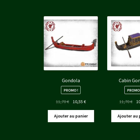
11,70 €.
10,55 €.
11,
Gondola
Cabin Go
PROMO !
PROMO 
Le
Le
Le
11,70
€
10,55
€
11,70
€
1
prix
prix
pri
initial
actuel
init
Ajouter au panier
Ajouter au 
était :
est :
étai
11,70 €.
10,55 €.
11,