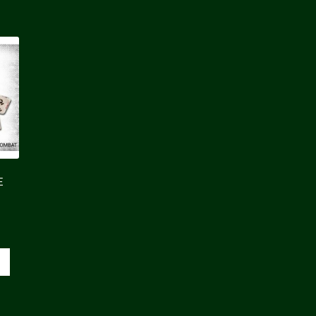
,55 €.
E
e
ix
tuel
t :
,50 €.