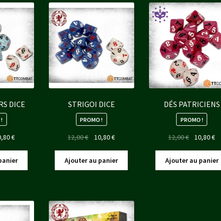
S DICE
STRIGOI DICE
DÉS PATRICIENS
!
PROMO !
PROMO !
Le
Le
Le
Le
L
0,80
€
12,00
€
10,80
€
12,00
€
10,80
€
x
prix
prix
prix
prix
pr
ial
actuel
initial
actuel
initial
ac
panier
Ajouter au panier
Ajouter au panier
t :
est :
était :
est :
était :
es
00 €.
10,80 €.
12,00 €.
10,80 €.
12,00 €.
10