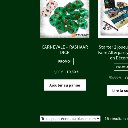
CARNEVALE – RASHAAR
Starter 2 joueu
DICE
Faire Afterpart
en Déce
PROMO !
PROMO 
Le
Le
12,00
€
10,80
€
Le
85,00
€
7
prix
prix
pri
initial
actuel
Ajouter au panier
init
était :
est :
Lire la s
étai
12,00 €.
10,80 €.
85,
15 résultats 