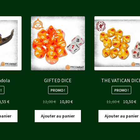
70 €.
10,55 €.
11,70 €.
10,55 €.
11,70 €.
10
ndola
GIFTED DICE
THE VATICAN DIC
!
PROMO !
PROMO !
Le
Le
Le
Le
L
0,55
€
12,00
€
10,80
€
11,60
€
10,50
€
x
prix
prix
prix
prix
pr
ial
actuel
initial
actuel
initial
ac
panier
Ajouter au panier
Ajouter au panier
t :
est :
était :
est :
était :
es
70 €.
10,55 €.
12,00 €.
10,80 €.
11,60 €.
10