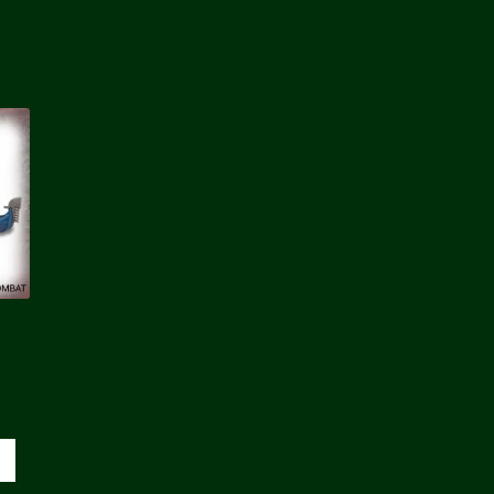
e
ix
tuel
t :