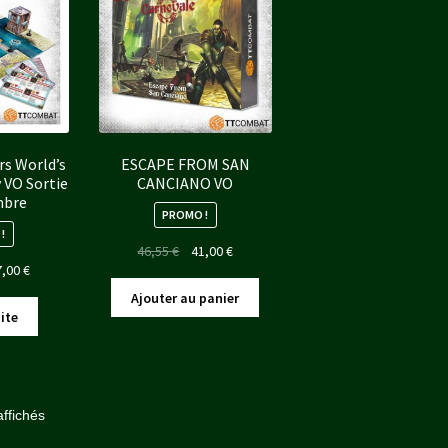
rs World’s
ESCAPE FROM SAN
y VO Sortie
CANCIANO VO
mbre
PROMO !
!
Le
Le
46,55
€
41,00
€
Le
7,00
€
prix
prix
x
prix
initial
actuel
Ajouter au panier
ial
actuel
était :
est :
uite
t :
est :
46,55 €.
41,00 €.
00 €.
77,00 €.
Trié
affichés
du