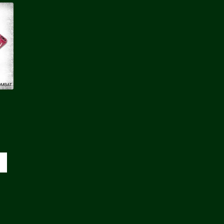
e
ix
tuel
t :
,80 €.