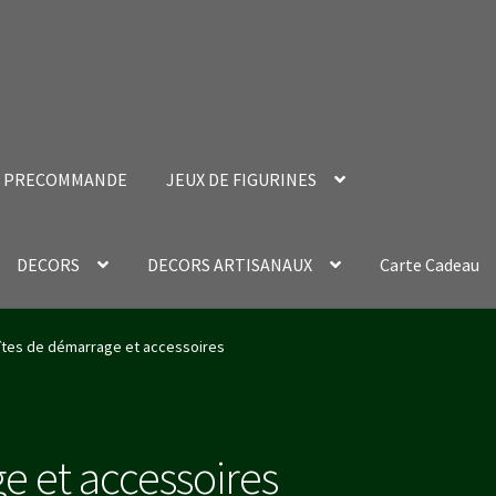
PRECOMMANDE
JEUX DE FIGURINES
DECORS
DECORS ARTISANAUX
Carte Cadeau
nt Success Page
Validation de la commande
îtes de démarrage et accessoires
e et accessoires