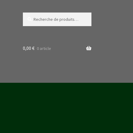
Recherche
Recherche
pour :
0,00
€
0 article