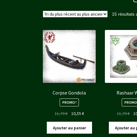
15 résultats 
Corpse Gondola
Rashaar 
PROMO !
PROMO 
Le
Le
Le
11,70
€
10,55
€
11,70
€
1
prix
prix
pri
initial
actuel
init
Ajouter au panier
Ajouter au 
était :
est :
étai