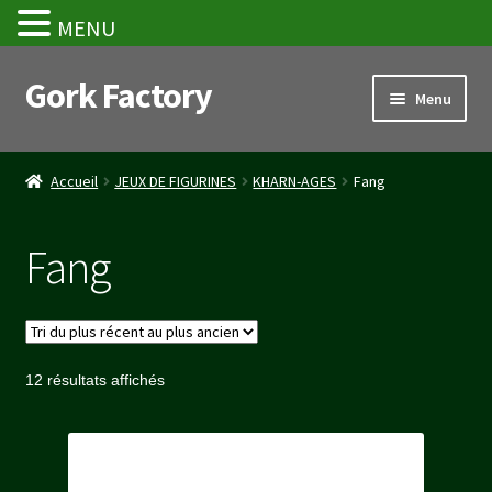
MENU
Gork Factory
Aller
Aller
Menu
à
au
la
contenu
Accueil
navigation
Accueil
JEUX DE FIGURINES
KHARN-AGES
Fang
CGV
Fang
Mon compte
Panier
Trié
12 résultats affichés
Stripe Payment Success Page
du
plus
Validation de la commande
récent
au