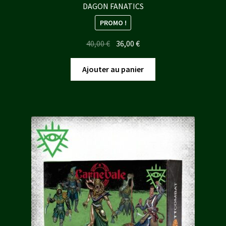
DAGON FANATICS
PROMO !
Le
Le
40,00
€
36,00
€
prix
prix
initial
actuel
Ajouter au panier
était :
est :
40,00 €.
36,00 €.