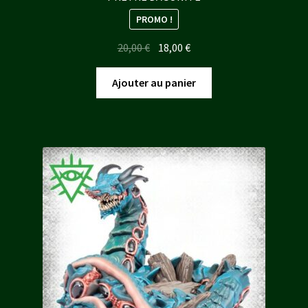
PROMO !
Le
Le
20,00
€
18,00
€
prix
prix
initial
actuel
Ajouter au panier
était :
est :
20,00 €.
18,00 €.