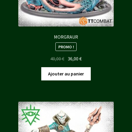
MORGRAUR
PROMO !
Le
Le
40,00
€
36,00
€
prix
prix
initial
actuel
Ajouter au panier
était :
est :
40,00 €.
36,00 €.