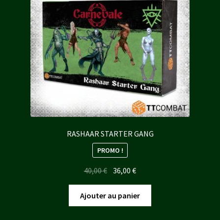
RASHAAR STARTER GANG
PROMO !
Le
Le
40,00
€
36,00
€
prix
prix
initial
actuel
Ajouter au panier
était :
est :
40,00 €.
36,00 €.