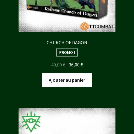
CHURCH OF DAGON
PROMO !
Le
Le
40,00
€
36,00
€
prix
prix
initial
actuel
Ajouter au panier
était :
est :
40,00 €.
36,00 €.