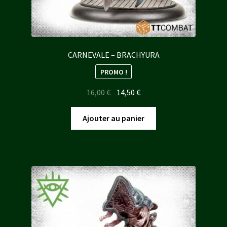
CARNEVALE – BRACHYURA
PROMO !
Le
Le
16,00
€
14,50
€
prix
prix
initial
actuel
Ajouter au panier
était :
est :
16,00 €.
14,50 €.