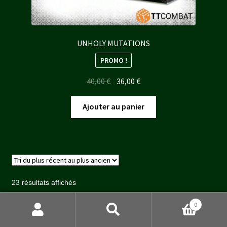
UNHOLY MUTATIONS
PROMO !
Le
Le
40,00
€
36,00
€
prix
prix
initial
actuel
Ajouter au panier
était :
est :
40,00 €.
36,00 €.
Trié
23 résultats affichés
du
plus
0
Recherche
Recherche
récent
au