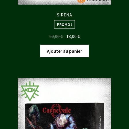
SIRENA
PROMO !
Le
Le
20,00
€
18,00
€
prix
prix
initial
actuel
Ajouter au panier
était :
est :
20,00 €.
18,00 €.