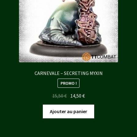
CARNEVALE – SECRETING MYXIN
PROMO !
Le
Le
15,50
€
14,50
€
prix
prix
initial
actuel
Ajouter au panier
était :
est :
15,50 €.
14,50 €.