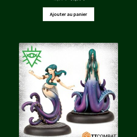
prix
prix
initial
actuel
Ajouter au panier
était :
est :
40,00 €.
36,00 €.