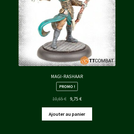
MAGI-RASHAAR
PROMO !
Le
Le
10,65
€
9,75
€
prix
prix
initial
actuel
Ajouter au panier
était :
est :
10,65 €.
9,75 €.