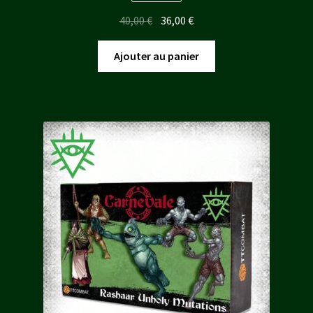
Le
Le
40,00
€
36,00
€
prix
prix
initial
actuel
Ajouter au panier
était :
est :
40,00 €.
36,00 €.