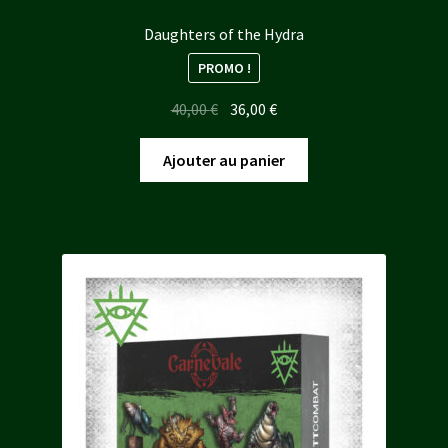
Daughters of the Hydra
PROMO !
Le
Le
40,00
€
36,00
€
prix
prix
initial
actuel
Ajouter au panier
était :
est :
40,00 €.
36,00 €.