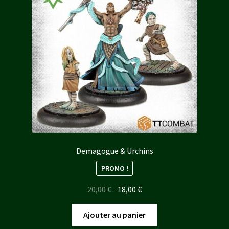
Demagogue & Urchins
PROMO !
Le
Le
20,00
€
18,00
€
prix
prix
initial
actuel
Ajouter au panier
était :
est :