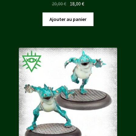
Le
Le
20,00
€
18,00
€
prix
prix
initial
actuel
Ajouter au panier
était :
est :
20,00 €.
18,00 €.