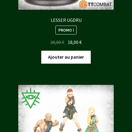
LESSER UGDRU
PROMO !
Le
Le
20,00
€
18,00
€
prix
prix
initial
actuel
Ajouter au panier
était :
est :
20,00 €.
18,00 €.