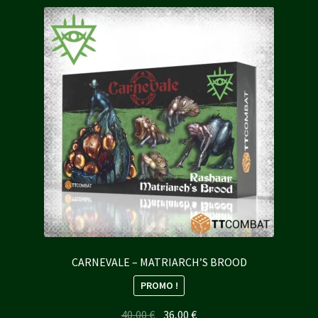
CARNEVALE – MATRIARCH’S BROOD
PROMO !
Le
Le
40,00
€
36,00
€