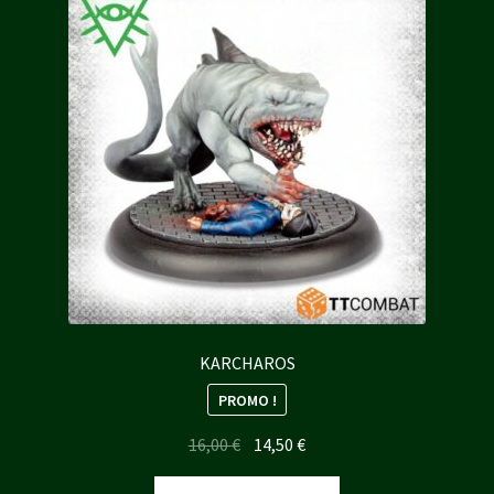
KARCHAROS
PROMO !
Le
Le
16,00
€
14,50
€
prix
prix