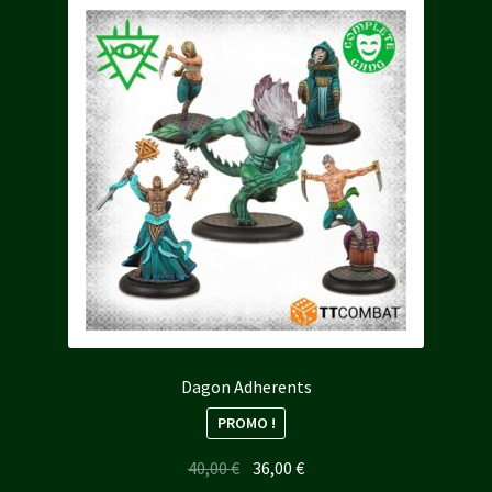
récent
au
plus
ancien
Dagon Adherents
PROMO !
Le
Le
40,00
€
36,00
€