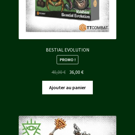
BESTIAL EVOLUTION
PROMO !
Le
Le
40,00
€
36,00
€
prix
prix
initial
actuel
Ajouter au panier
était :
est :
40,00 €.
36,00 €.