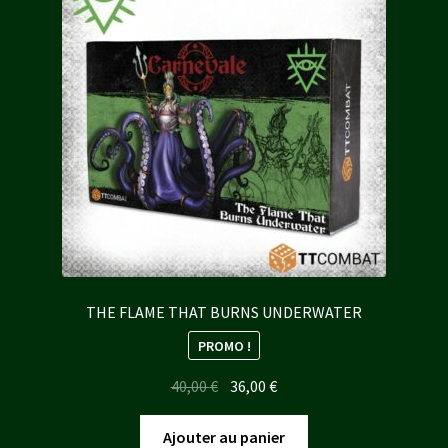
THE FLAME THAT BURNS UNDERWATER
PROMO !
Le
Le
40,00
€
36,00
€
prix
prix
initial
actuel
Ajouter au panier