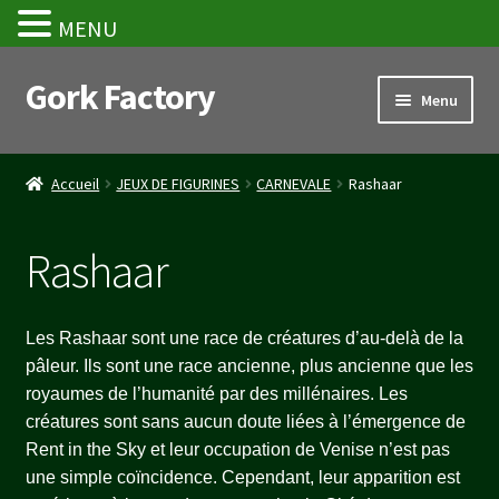
MENU
Gork Factory
Aller
Aller
Menu
à
au
la
contenu
Accueil
navigation
Accueil
JEUX DE FIGURINES
CARNEVALE
Rashaar
CGV
Rashaar
Mon compte
Panier
Les Rashaar sont une race de créatures d’au-delà de la
pâleur. Ils sont une race ancienne, plus ancienne que les
Stripe Payment Success Page
royaumes de l’humanité par des millénaires. Les
créatures sont sans aucun doute liées à l’émergence de
Validation de la commande
Rent in the Sky et leur occupation de Venise n’est pas
une simple coïncidence. Cependant, leur apparition est