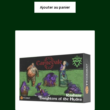
prix
prix
initial
actuel
Ajouter au panier
était :
est :
40,00 €.
36,00 €.