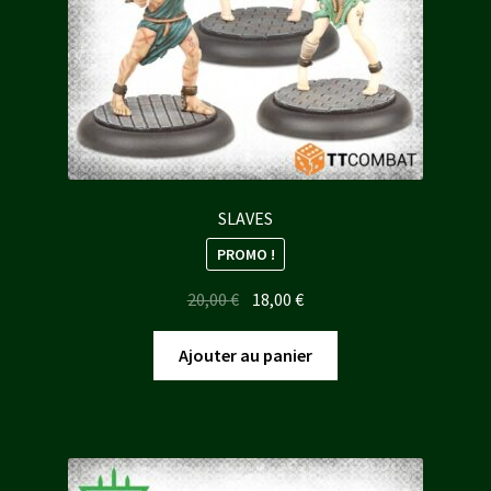
SLAVES
PROMO !
Le
Le
20,00
€
18,00
€
prix
prix
initial
actuel
Ajouter au panier
était :
est :
20,00 €.
18,00 €.