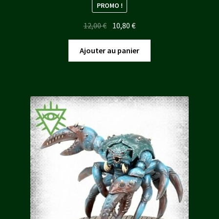
PROMO !
Le
Le
12,00
€
10,80
€
prix
prix
initial
actuel
Ajouter au panier
était :
est :
12,00 €.
10,80 €.