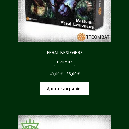
FERAL BESIEGERS
PROMO !
Le
Le
40,00
€
36,00
€
prix
prix
initial
actuel
Ajouter au panier
était :
est :
40,00 €.
36,00 €.