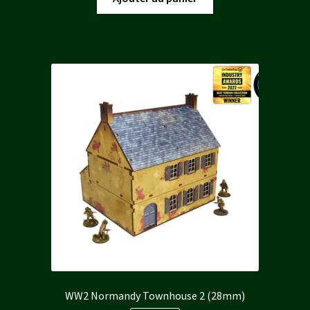
était :
est :
40,00 €.
36,00 €.
WW2 Normandy Townhouse 2 (28mm)