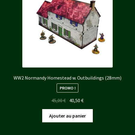
WW2 Normandy Homestead w. Outbuildings (28mm)
PROMO !
Le
Le
45,00
€
40,50
€
prix
prix
initial
actuel
Ajouter au panier
était :
est :
45,00 €.
40,50 €.