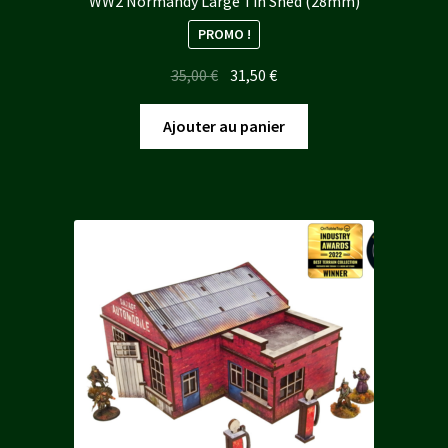
WW2 Normandy Large Tin Shed (28mm)
PROMO !
Le
Le
35,00
€
31,50
€
prix
prix
initial
actuel
Ajouter au panier
était :
est :
35,00 €.
31,50 €.