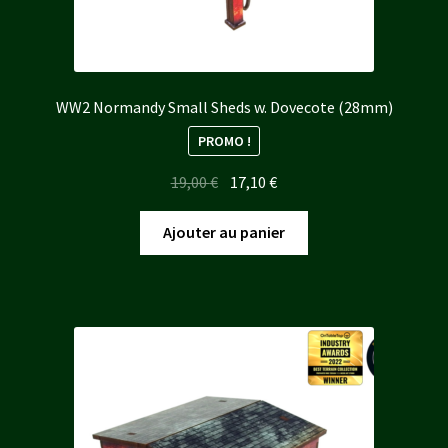
WW2 Normandy Small Sheds w. Dovecote (28mm)
PROMO !
Le
Le
19,00
€
17,10
€
prix
prix
initial
actuel
Ajouter au panier
était :
est :
19,00 €.
17,10 €.