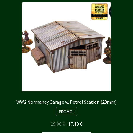
WW2 Normandy Garage w. Petrol Station (28mm)
PROMO !
Le
Le
19,00
€
17,10
€
prix
prix