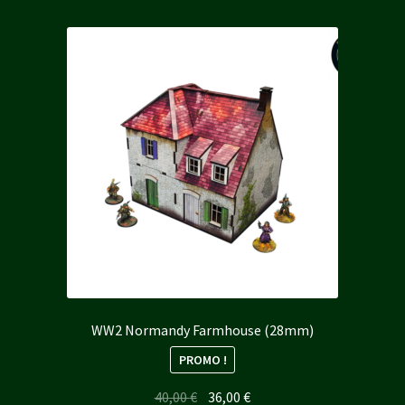
WW2 Normandy Farmhouse (28mm)
PROMO !
Le
Le
40,00
€
36,00
€