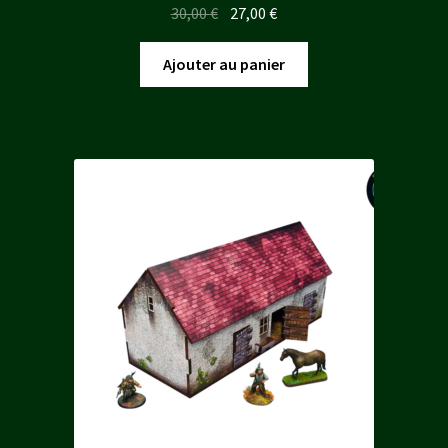
Le
Le
30,00
€
27,00
€
prix
prix
initial
actuel
Ajouter au panier
était :
est :
30,00 €.
27,00 €.