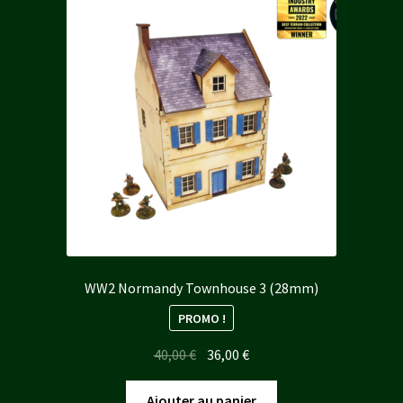
WW2 Normandy Townhouse 3 (28mm)
PROMO !
Le
Le
40,00
€
36,00
€
prix
prix
initial
actuel
Ajouter au panier