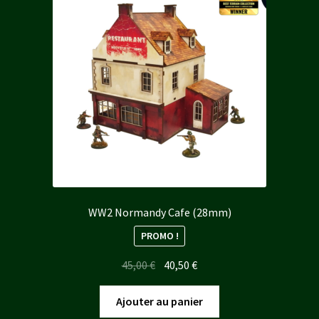
WW2 Normandy Cafe (28mm)
PROMO !
Le
Le
45,00
€
40,50
€
prix
prix
initial
actuel
Ajouter au panier
était :
est :