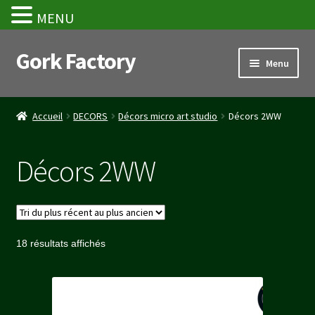
MENU
Gork Factory
Aller
Aller
Menu
à
au
la
contenu
Accueil
navigation
Accueil
DECORS
Décors micro art studio
Décors 2WW
CGV
Décors 2WW
Mon compte
Panier
Trié
18 résultats affichés
Stripe Payment Success Page
du
plus
Validation de la commande
récent
au