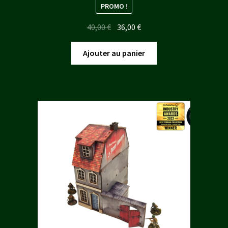
PROMO !
Le
Le
40,00
€
36,00
€
prix
prix
initial
actuel
Ajouter au panier
était :
est :
40,00 €.
36,00 €.