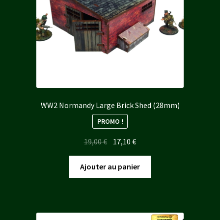
WW2 Normandy Large Brick Shed (28mm)
PROMO !
Le
Le
19,00
€
17,10
€
prix
prix
initial
actuel
Ajouter au panier
était :
est :
19,00 €.
17,10 €.