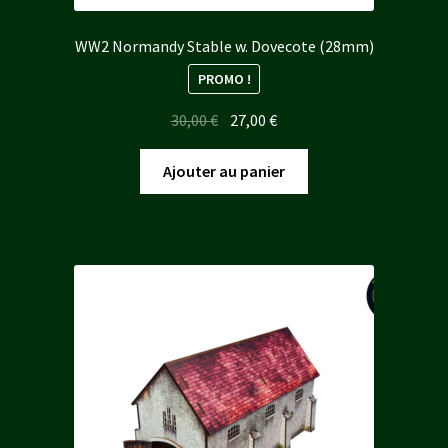
WW2 Normandy Stable w. Dovecote (28mm)
PROMO !
Le
Le
30,00
€
27,00
€
prix
prix
initial
actuel
Ajouter au panier
était :
est :
30,00 €.
27,00 €.