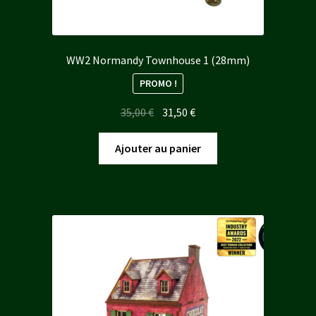
WW2 Normandy Townhouse 1 (28mm)
PROMO !
Le
Le
35,00
€
31,50
€
prix
prix
initial
actuel
Ajouter au panier
était :
est :
35,00 €.
31,50 €.