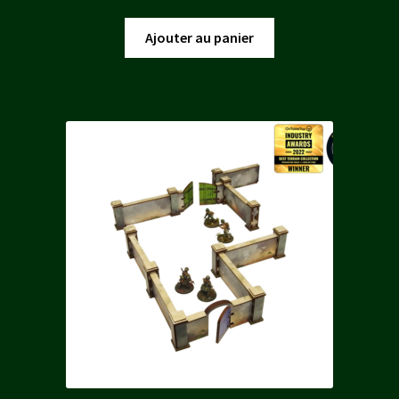
prix
prix
initial
actuel
Ajouter au panier
était :
est :
40,00 €.
36,00 €.