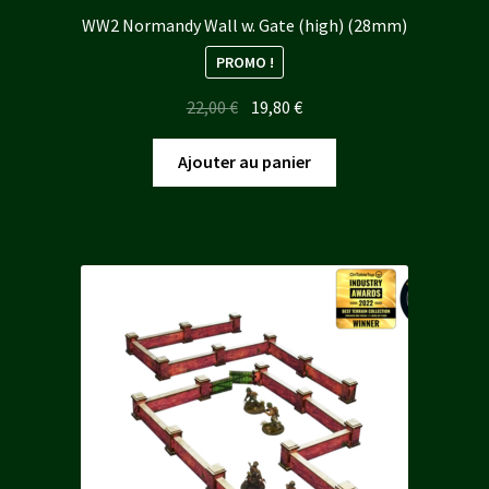
WW2 Normandy Wall w. Gate (high) (28mm)
PROMO !
Le
Le
22,00
€
19,80
€
prix
prix
initial
actuel
Ajouter au panier
était :
est :
22,00 €.
19,80 €.