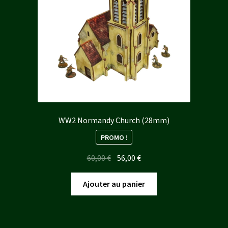
WW2 Normandy Church (28mm)
PROMO !
Le
Le
60,00
€
56,00
€
prix
prix
initial
actuel
Ajouter au panier
était :
est :
60,00 €.
56,00 €.