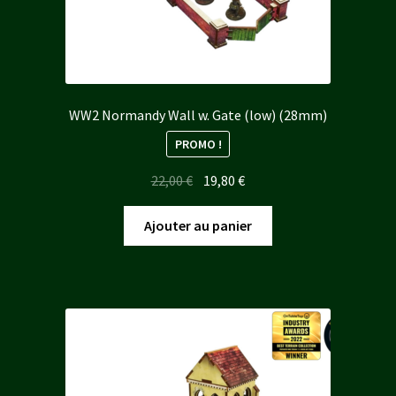
WW2 Normandy Wall w. Gate (low) (28mm)
PROMO !
Le
Le
22,00
€
19,80
€
prix
prix
initial
actuel
Ajouter au panier
était :
est :
22,00 €.
19,80 €.