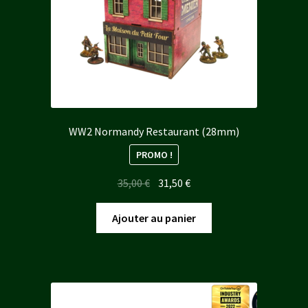
WW2 Normandy Restaurant (28mm)
PROMO !
Le
Le
35,00
€
31,50
€
prix
prix
initial
actuel
Ajouter au panier
était :
est :
35,00 €.
31,50 €.