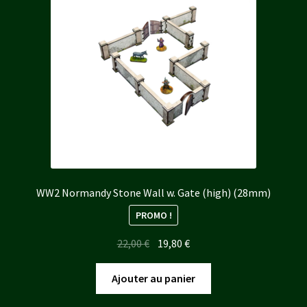
plus
ancien
WW2 Normandy Stone Wall w. Gate (high) (28mm)
PROMO !
Le
Le
22,00
€
19,80
€
prix
prix
initial
actuel
Ajouter au panier
était :
est :