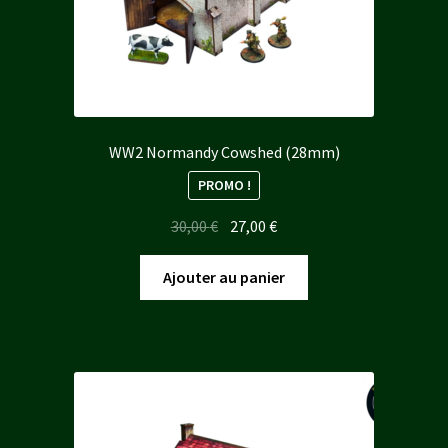
WW2 Normandy Cowshed (28mm)
PROMO !
Le
Le
30,00
€
27,00
€
prix
prix
initial
actuel
Ajouter au panier
était :
est :
30,00 €.
27,00 €.