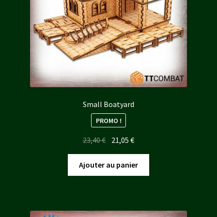
Small Boatyard
PROMO !
Le
Le
23,40
€
21,05
€
prix
prix
initial
actuel
Ajouter au panier
était :
est :
23,40 €.
21,05 €.