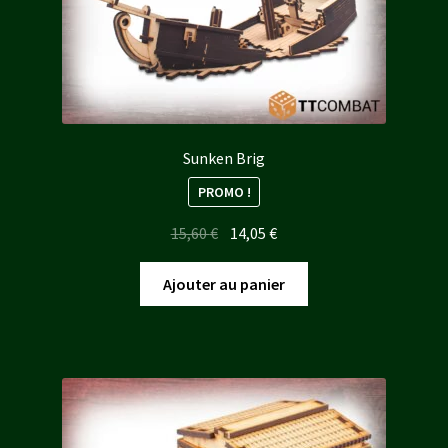
Sunken Brig
PROMO !
Le
Le
15,60
€
14,05
€
prix
prix
initial
actuel
Ajouter au panier
était :
est :
15,60 €.
14,05 €.