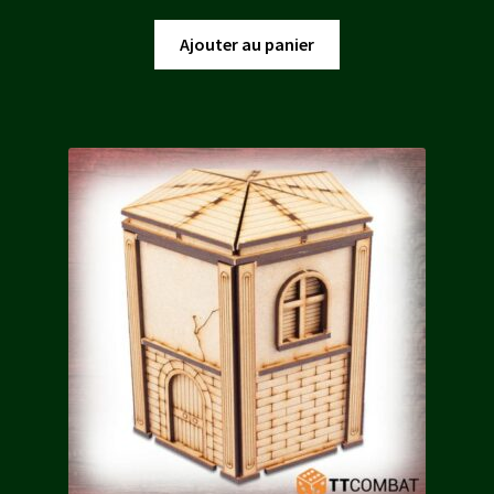
prix
prix
initial
actuel
Ajouter au panier
était :
est :
9,00 €.
8,10 €.