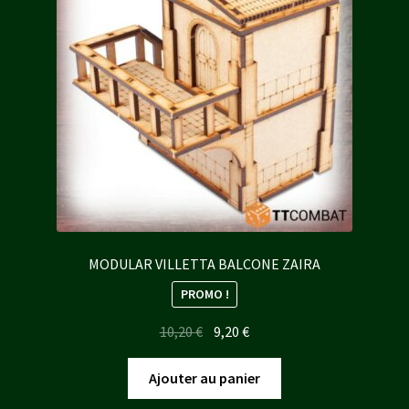
MODULAR VILLETTA BALCONE ZAIRA
PROMO !
Le
Le
10,20
€
9,20
€
prix
prix
initial
actuel
Ajouter au panier
était :
est :