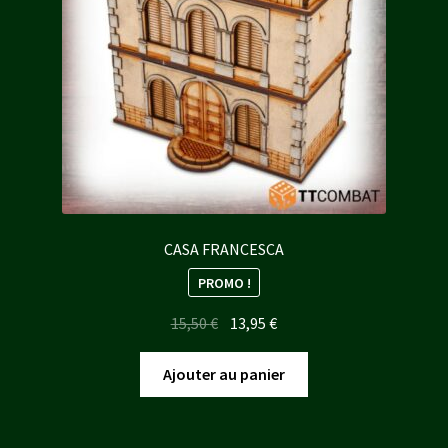
CASA FRANCESCA
PROMO !
Le
Le
15,50
€
13,95
€
prix
prix
initial
actuel
Ajouter au panier
était :
est :
15,50 €.
13,95 €.