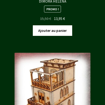
DIMORA HELENA
PROMO !
Le
Le
15,50
€
13,95
€
prix
prix
initial
actuel
Ajouter au panier
était :
est :
15,50 €.
13,95 €.