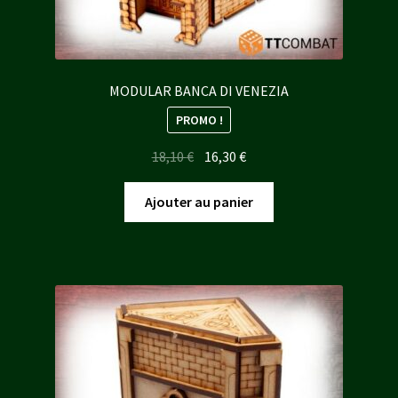
MODULAR BANCA DI VENEZIA
PROMO !
Le
Le
18,10
€
16,30
€
prix
prix
initial
actuel
Ajouter au panier
était :
est :
18,10 €.
16,30 €.