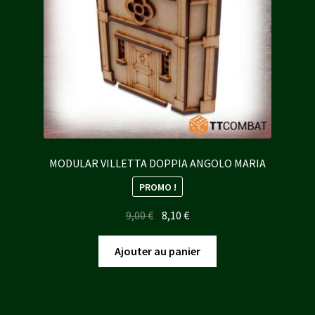
MODULAR VILLETTA DOPPIA ANGOLO MARIA
PROMO !
Le
Le
9,00
€
8,10
€
prix
prix
initial
actuel
Ajouter au panier
était :
est :
9,00 €.
8,10 €.