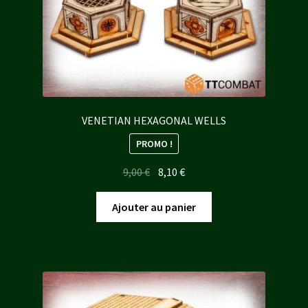
VENETIAN HEXAGONAL WELLS
PROMO !
Le
Le
9,00
€
8,10
€
prix
prix
initial
actuel
Ajouter au panier
était :
est :
9,00 €.
8,10 €.