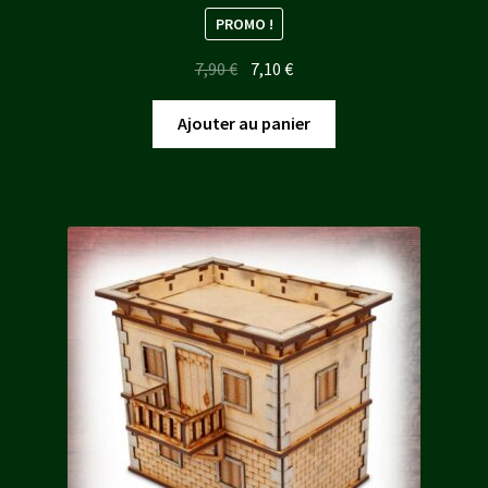
PROMO !
Le
Le
7,90
€
7,10
€
prix
prix
initial
actuel
Ajouter au panier
était :
est :
7,90 €.
7,10 €.