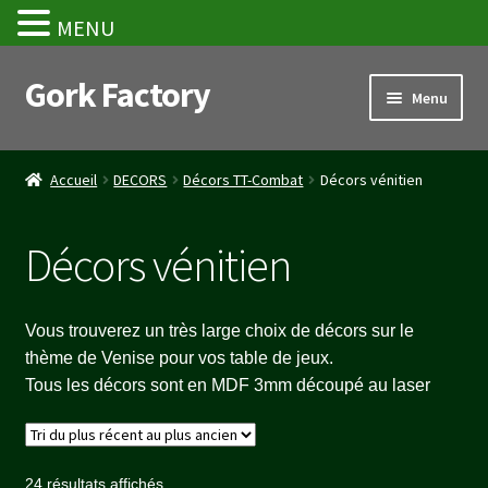
MENU
Gork Factory
Aller
Aller
Menu
à
au
la
contenu
Accueil
navigation
Accueil
DECORS
Décors TT-Combat
Décors vénitien
CGV
Décors vénitien
Mon compte
Panier
Vous trouverez un très large choix de décors sur le
thème de Venise pour vos table de jeux.
Stripe Payment Success Page
Tous les décors sont en MDF 3mm découpé au laser
Validation de la commande
Trié
24 résultats affichés