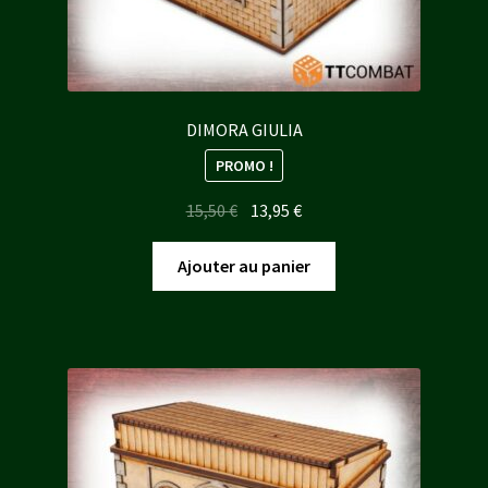
DIMORA GIULIA
PROMO !
Le
Le
15,50
€
13,95
€
prix
prix
initial
actuel
Ajouter au panier
était :
est :
15,50 €.
13,95 €.