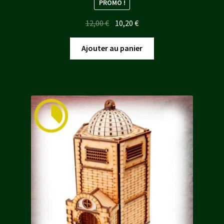
PROMO !
Le
Le
12,00
€
10,20
€
prix
prix
initial
actuel
Ajouter au panier
était :
est :
12,00 €.
10,20 €.