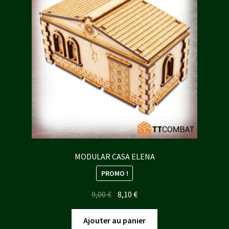
MODULAR CASA ELENA
PROMO !
Le
Le
9,00
€
8,10
€
prix
prix
initial
actuel
Ajouter au panier