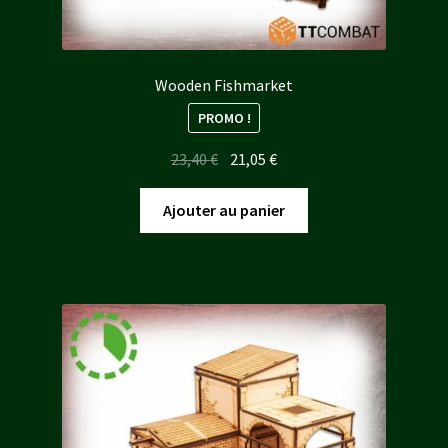
Wooden Fishmarket
PROMO !
Le
Le
23,40
€
21,05
€
prix
prix
initial
actuel
Ajouter au panier
était :
est :
23,40 €.
21,05 €.