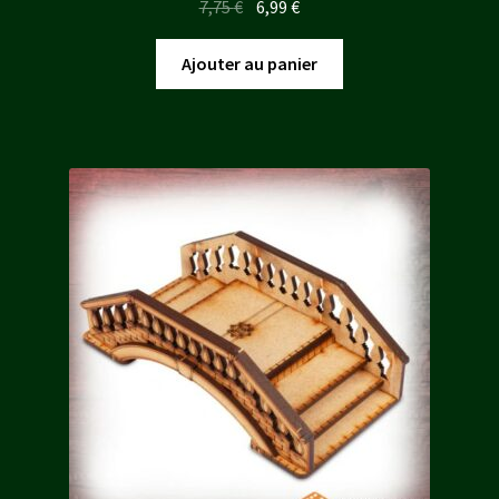
Le
Le
7,75
€
6,99
€
prix
prix
initial
actuel
Ajouter au panier
était :
est :
7,75 €.
6,99 €.