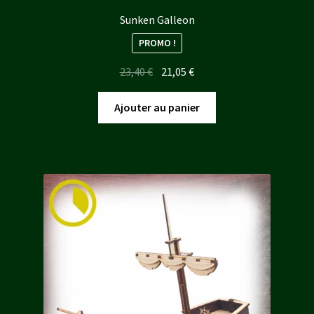
Sunken Galleon
PROMO !
Le
Le
23,40
€
21,05
€
prix
prix
initial
actuel
Ajouter au panier
était :
est :
23,40 €.
21,05 €.