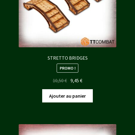
STRETTO BRIDGES
PROMO !
Le
Le
10,50
€
9,45
€
prix
prix
initial
actuel
Ajouter au panier
était :
est :
10,50 €.
9,45 €.