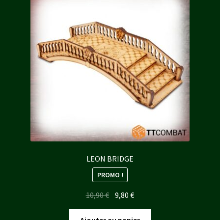
LEON BRIDGE
PROMO !
Le
Le
10,90
€
9,80
€
prix
prix
initial
actuel
Ajouter au panier