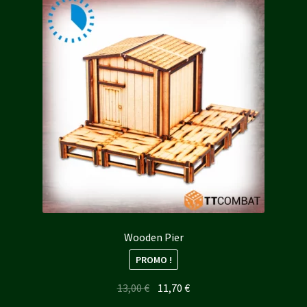
Wooden Pier
PROMO !
Le
Le
13,00
€
11,70
€
prix
prix