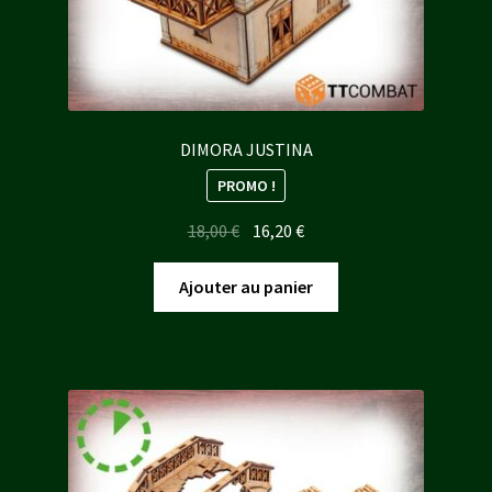
DIMORA JUSTINA
PROMO !
Le
Le
18,00
€
16,20
€
prix
prix
initial
actuel
Ajouter au panier
était :
est :
18,00 €.
16,20 €.