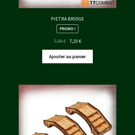
PIETRA BRIDGE
PROMO !
Le
Le
7,90
€
7,10
€
prix
prix
initial
actuel
Ajouter au panier
était :
est :
7,90 €.
7,10 €.