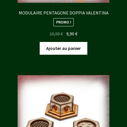
MODULAIRE PENTAGONE DOPPIA VALENTINA
PROMO !
Le
Le
10,90
€
9,90
€
prix
prix
initial
actuel
Ajouter au panier
était :
est :
10,90 €.
9,90 €.