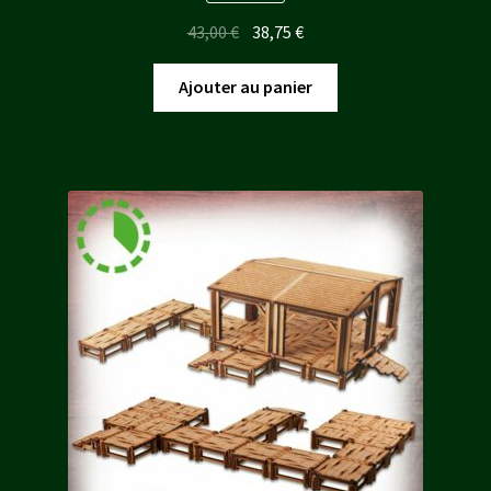
Le
Le
43,00
€
38,75
€
prix
prix
initial
actuel
Ajouter au panier
était :
est :
43,00 €.
38,75 €.