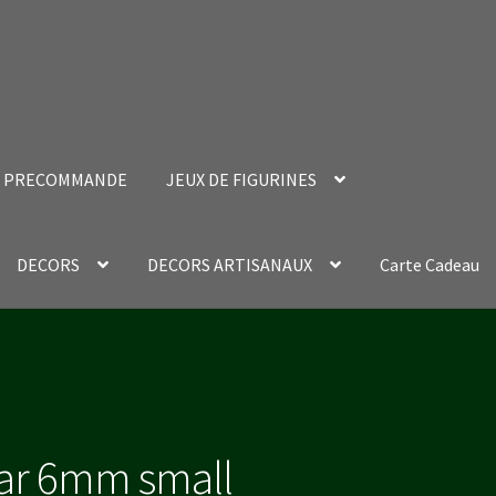
PRECOMMANDE
JEUX DE FIGURINES
DECORS
DECORS ARTISANAUX
Carte Cadeau
nt Success Page
Validation de la commande
lar 6mm small