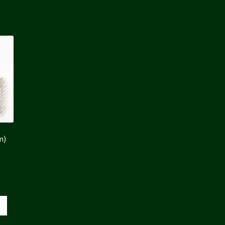
6 €.
m)
x
uel
 :