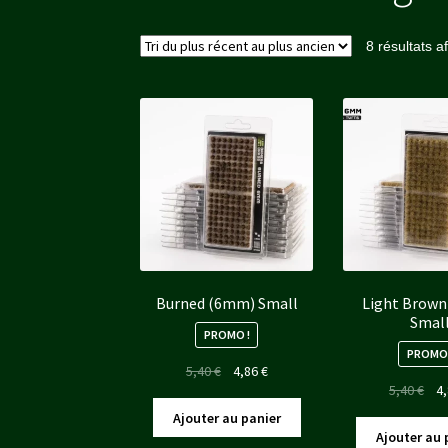
8 résultats a
Burned (6mm) Small
Light Brow
Smal
PROMO !
PROMO 
Le
Le
5,40
€
4,86
€
Le
5,40
€
4
prix
prix
pri
initial
actuel
Ajouter au panier
init
était :
est :
Ajouter au 