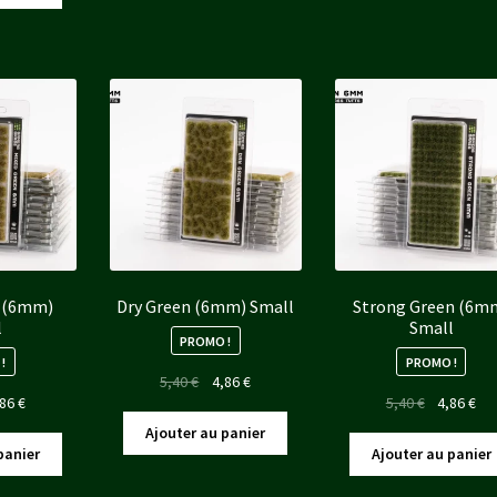
t :
est :
5,40 €.
4,86 €.
5,40 €.
4,8
 €.
4,86 €.
n (6mm)
Dry Green (6mm) Small
Strong Green (6m
l
Small
PROMO !
!
PROMO !
Le
Le
5,40
€
4,86
€
Le
Le
Le
,86
€
5,40
€
4,86
€
prix
prix
x
prix
prix
pri
initial
actuel
Ajouter au panier
ial
actuel
initial
act
était :
est :
panier
Ajouter au panier
t :
est :
était :
est
5,40 €.
4,86 €.