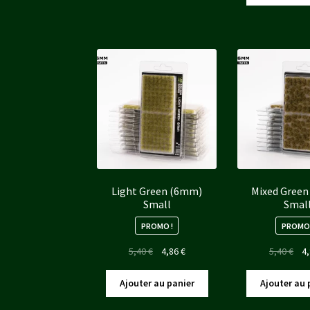
étai
5,40 €.
4,86 €.
5,40
Light Green (6mm)
Mixed Gree
Small
Smal
PROMO !
PROMO 
Le
Le
Le
5,40
€
4,86
€
5,40
€
4
prix
prix
pri
initial
actuel
init
Ajouter au panier
Ajouter au 
était :
est :
étai