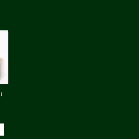
l
x
uel
 :