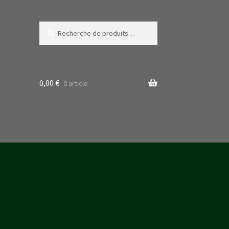
Recherche
Recherche
pour :
0,00
€
0 article