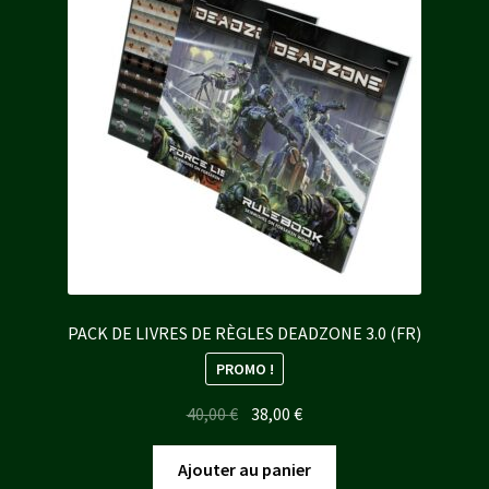
plus
ancien
PACK DE LIVRES DE RÈGLES DEADZONE 3.0 (FR)
PROMO !
Le
Le
40,00
€
38,00
€
prix
prix
initial
actuel
Ajouter au panier