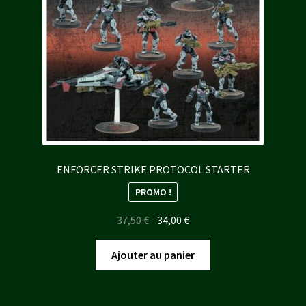
ENFORCER STRIKE PROTOCOL STARTER
PROMO !
Le
Le
37,50
€
34,00
€
prix
prix
initial
actuel
Ajouter au panier
était :
est :
37,50 €.
34,00 €.