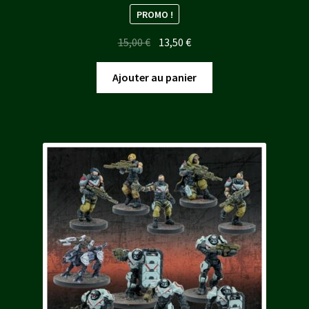
PROMO !
Le
Le
15,00
€
13,50
€
prix
prix
initial
actuel
Ajouter au panier
était :
est :
15,00 €.
13,50 €.