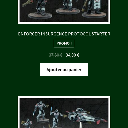
ENFORCER INSURGENCE PROTOCOL STARTER
PROMO !
Le
Le
37,50
€
34,00
€
prix
prix
initial
actuel
Ajouter au panier
était :
est :
37,50 €.
34,00 €.