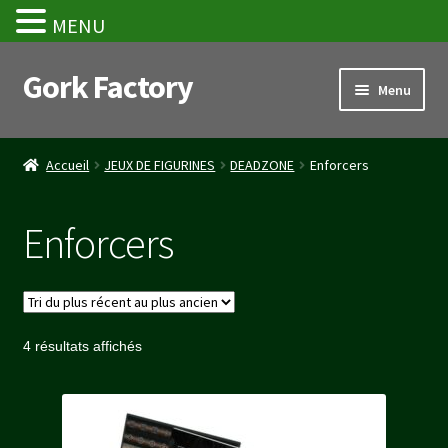
MENU
Gork Factory
Aller
Aller
Menu
à
au
la
contenu
Accueil
navigation
Accueil
JEUX DE FIGURINES
DEADZONE
Enforcers
CGV
Enforcers
Mon compte
Panier
Trié
4 résultats affichés
Stripe Payment Success Page
du
plus
Validation de la commande
récent
au