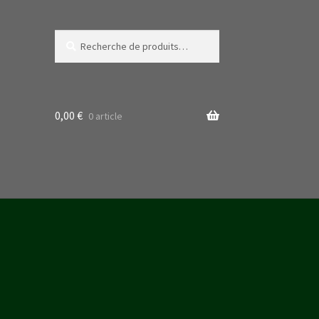
Recherche
Recherche
pour :
0,00
€
0 article