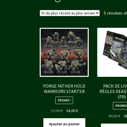
5 résultats a
FORGE FATHER HOLD
PACK DE LI
WARRIORS STARTER
RÈGLES DEAD
(FR)
PROMO !
PROMO 
Le
Le
37,50
€
34,00
€
Le
40,00
€
3
prix
prix
pri
initial
actuel
Ajouter au panier