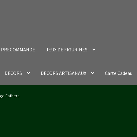
PRECOMMANDE
JEUX DE FIGURINES
DECORS
DECORS ARTISANAUX
Carte Cadeau
nt Success Page
Validation de la commande
ge Fathers