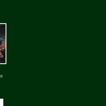
ER
e
ix
tuel