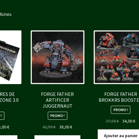
Trié
ffichés
du
plus
récent
au
plus
ancien
VRES DE
FORGE FATHER
FORGE FATHER
ZONE 3.0
ARTIFICER
BROKKRS BOOST
JUGGERNAUT
PROMO !
!
PROMO !
Le
L
37,50
€
34,00
€
Le
Le
Le
8,00
€
42,50
€
38,00
€
prix
pr
x
prix
prix
prix
initial
ac
Ajouter au panier