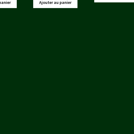
ial
actuel
initial
actuel
était :
es
panier
Ajouter au panier
t :
est :
était :
est :
37,50 €.
34
00 €.
38,00 €.
42,50 €.
38,00 €.