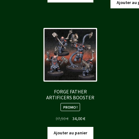
init
était :
est :
Ajouter au 
étai
37,50 €.
34,00 €.
40,
FORGE FATHER
ARTIFICERS BOOSTER
PROMO !
Le
Le
37,50
€
34,00
€
prix
prix
initial
actuel
Ajouter au panier
était :
est :