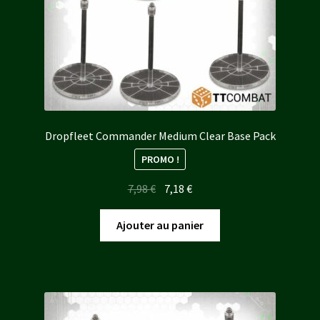
Dropfleet Commander Medium Clear Base Pack
PROMO !
Le
Le
7,98
€
7,18
€
prix
prix
initial
actuel
Ajouter au panier
était :
est :
7,98 €.
7,18 €.