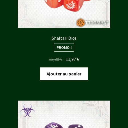
Shaltari Dice
PROMO !
Le
Le
13,30
€
11,97
€
prix
prix
initial
actuel
Ajouter au panier
était :
est :
13,30 €.
11,97 €.