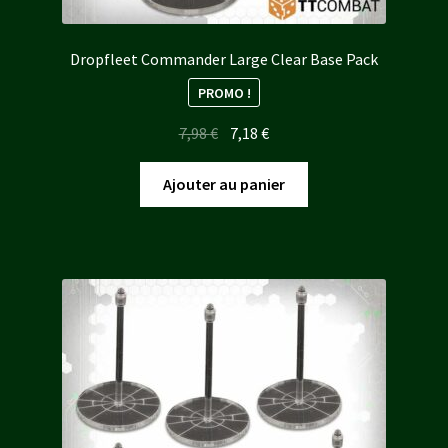
Dropfleet Commander Large Clear Base Pack
PROMO !
Le
Le
7,98
€
7,18
€
prix
prix
initial
actuel
Ajouter au panier
était :
est :
7,98 €.
7,18 €.