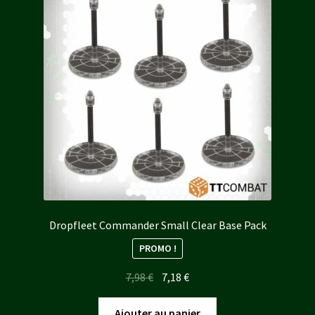
Dropfleet Commander Small Clear Base Pack
PROMO !
Le
Le
7,98
€
7,18
€
prix
prix
initial
actuel
Ajouter au panier