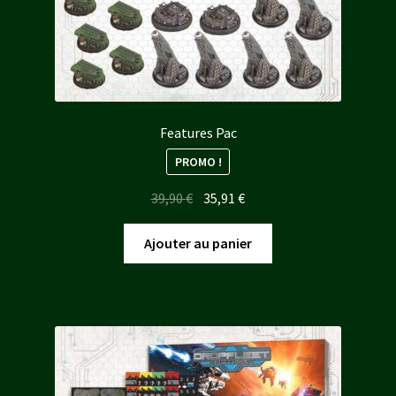
Features Pac
PROMO !
Le
Le
39,90
€
35,91
€
prix
prix
initial
actuel
Ajouter au panier
était :
est :
39,90 €.
35,91 €.