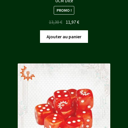
UCM Dice
PROMO !
Le
Le
13,30
€
11,97
€
prix
prix
initial
actuel
Ajouter au panier
était :
est :
13,30 €.
11,97 €.