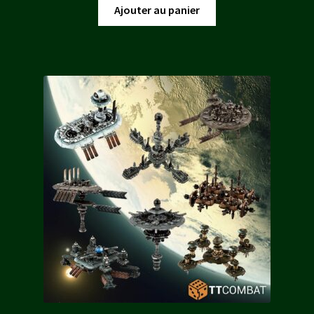
initial
actuel
Ajouter au panier
était :
est :
26,60 €.
23,94 €.