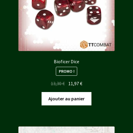
Bioficer Dice
PROMO !
Le
Le
13,30
€
11,97
€
prix
prix
initial
actuel
Ajouter au panier
était :
est :
13,30 €.
11,97 €.