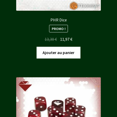
PHR Dice
PROMO !
Le
Le
13,30
€
11,97
€
prix
prix
initial
actuel
Ajouter au panier
était :
est :
13,30 €.
11,97 €.