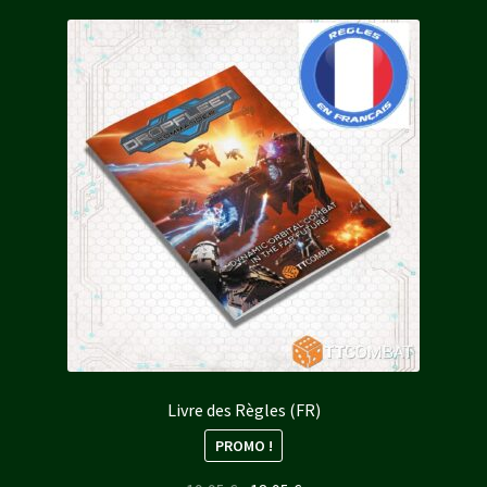
plus
récent
au
plus
ancien
Livre des Règles (FR)
PROMO !