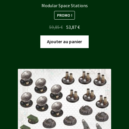
Modular Space Stations
PROMO !
Le
Le
59,85
€
53,87
€
prix
prix
initial
actuel
Ajouter au panier
était :
est :
59,85 €.
53,87 €.