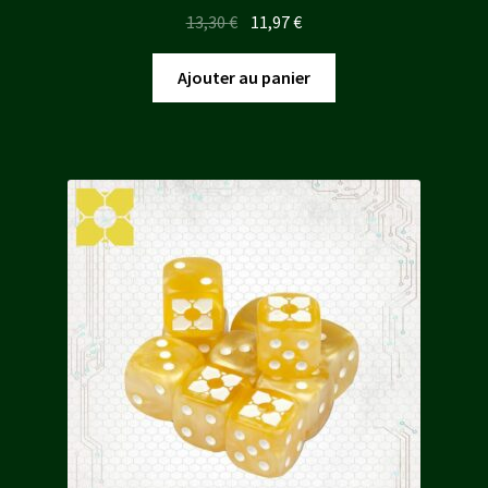
Le
Le
13,30
€
11,97
€
prix
prix
initial
actuel
Ajouter au panier
était :
est :
13,30 €.
11,97 €.