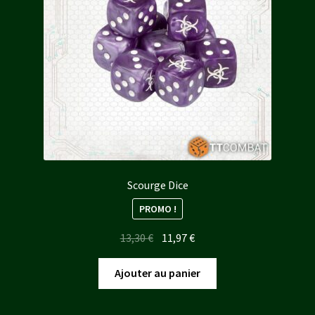
Scourge Dice
PROMO !
Le
Le
13,30
€
11,97
€
prix
prix
initial
actuel
Ajouter au panier
était :
est :
13,30 €.
11,97 €.