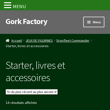
MENU
Gork Factory
Aller
Aller
Menu
à
au
la
contenu
Accueil
navigation
Accueil
JEUX DE FIGURINES
Dropfleet Commander
Starter, livres et accessoires
CGV
Mon compte
Starter, livres et
Panier
accessoires
Stripe Payment Success Page
Validation de la commande
Trié
14 résultats affichés
du