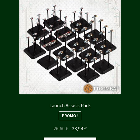
Launch Assets Pack
PROMO !
Le
Le
26,60
€
23,94
€
prix
prix