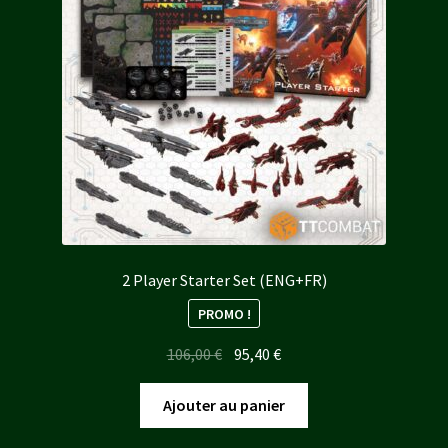
2 Player Starter Set (ENG+FR)
PROMO !
Le
Le
106,00
€
95,40
€
prix
prix
initial
actuel
Ajouter au panier
était :
est :