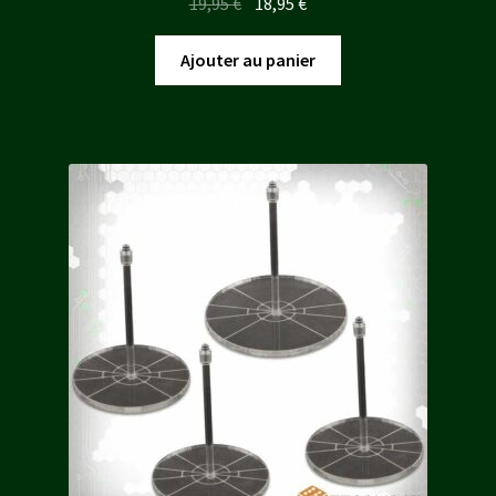
Le
Le
19,95
€
18,95
€
prix
prix
initial
actuel
Ajouter au panier
était :
est :
19,95 €.
18,95 €.