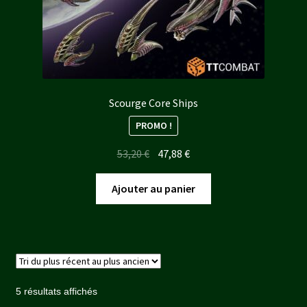
Scourge Core Ships
PROMO !
Le
Le
53,20
€
47,88
€
prix
prix
initial
actuel
Ajouter au panier
était :
est :
53,20 €.
47,88 €.
Trié
5 résultats affichés
du