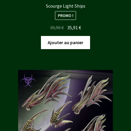
Scourge Light Ships
PROMO !
Le
Le
39,90
€
35,91
€
prix
prix
initial
actuel
Ajouter au panier
était :
est :
39,90 €.
35,91 €.