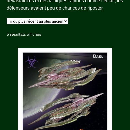
dévastatrices et des tactiques rapides comme l’éclair, les
défenseurs avaient peu de chances de riposter.
Trié
5 résultats affichés
du
plus
récent
au
plus
ancien