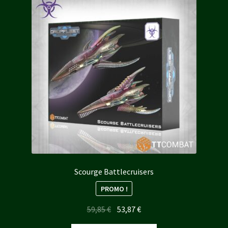
Scourge Battlecruisers
PROMO !
Le
Le
59,85
€
53,87
€
prix
prix