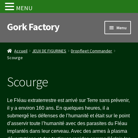
MENU
Gork Factory
Aller
Aller
Menu
à
au
la
contenu
Accueil
navigation
Accueil
JEUX DE FIGURINES
Dropfleet Commander
Scourge
CGV
Mon compte
Scourge
Panier
Le Fléau extraterrestre est arrivé sur Terre sans prévenir,
Stripe Payment Success Page
il y a environ 160 ans. En quelques heures, il a
submergé les défenses de l’humanité et était sur le point
d’asservir toute l’humanité avec des parasites du Fléau
Validation de la commande
implantés dans leur cerveau. Avec des armes à plasma