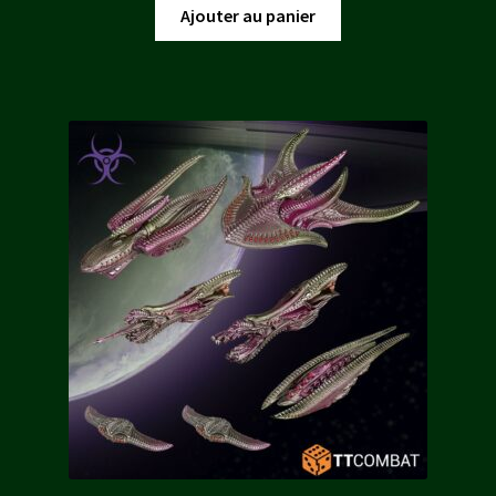
initial
actuel
Ajouter au panier
était :
est :
59,85 €.
53,87 €.