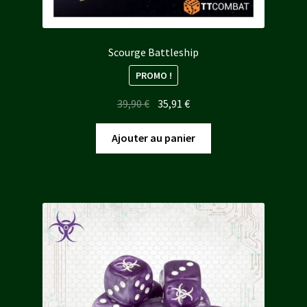
Scourge Battleship
PROMO !
Le
Le
39,90
€
35,91
€
prix
prix
initial
actuel
Ajouter au panier
était :
est :
39,90 €.
35,91 €.