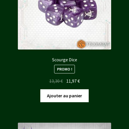
Scourge Dice
PROMO !
Le
Le
13,30
€
11,97
€
prix
prix
initial
actuel
Ajouter au panier
était :
est :
13,30 €.
11,97 €.