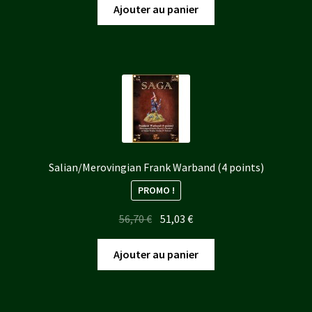
initial
actuel
Ajouter au panier
était :
est :
66,15 €.
59,54 €.
Salian/Merovingian Frank Warband (4 points)
PROMO !
Le
Le
56,70
€
51,03
€
prix
prix
initial
actuel
Ajouter au panier
était :
est :
56,70 €.
51,03 €.