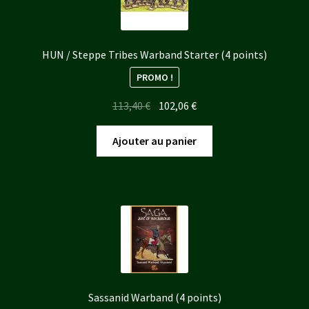
plus
ancien
HUN / Steppe Tribes Warband Starter (4 points)
PROMO !
Le
Le
113,40
€
102,06
€
prix
prix
initial
actuel
Ajouter au panier
était :
est :
113,40 €.
102,06 €.
Sassanid Warband (4 points)