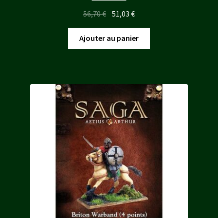
Le
Le
56,70
€
51,03
€
prix
prix
initial
actuel
Ajouter au panier
était :
est :
56,70 €.
51,03 €.