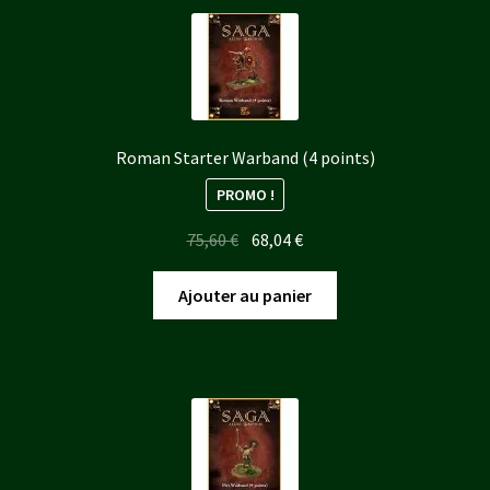
Roman Starter Warband (4 points)
PROMO !
Le
Le
75,60
€
68,04
€
prix
prix
initial
actuel
Ajouter au panier
était :
est :
75,60 €.
68,04 €.