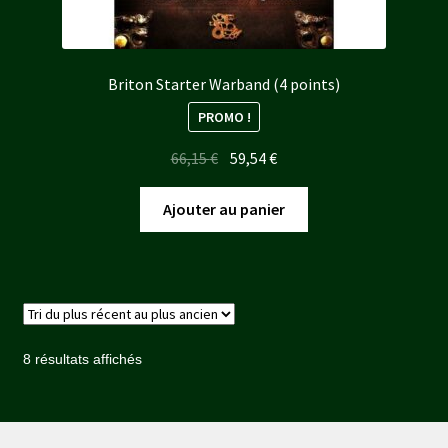
Briton Starter Warband (4 points)
PROMO !
Le
Le
66,15
€
59,54
€
prix
prix
initial
actuel
Ajouter au panier
était :
est :
66,15 €.
59,54 €.
Trié
8 résultats affichés
du
plus
récent
au