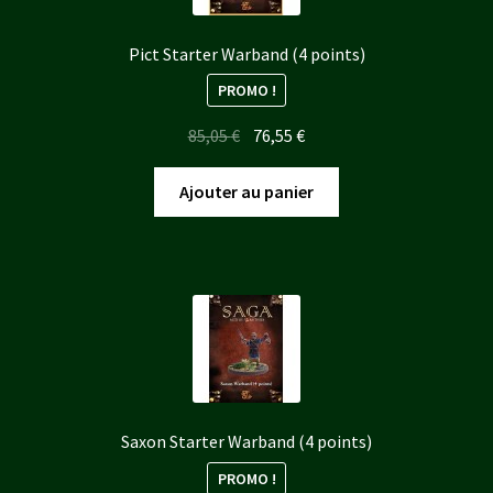
Pict Starter Warband (4 points)
PROMO !
Le
Le
85,05
€
76,55
€
prix
prix
initial
actuel
Ajouter au panier
était :
est :
85,05 €.
76,55 €.
Saxon Starter Warband (4 points)
PROMO !