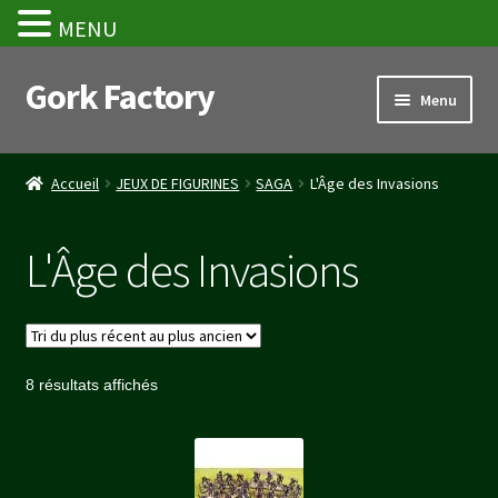
MENU
Gork Factory
Aller
Aller
Menu
à
au
la
contenu
Accueil
navigation
Accueil
JEUX DE FIGURINES
SAGA
L'Âge des Invasions
CGV
L'Âge des Invasions
Mon compte
Panier
Trié
8 résultats affichés
Stripe Payment Success Page
du
plus
Validation de la commande
récent
au