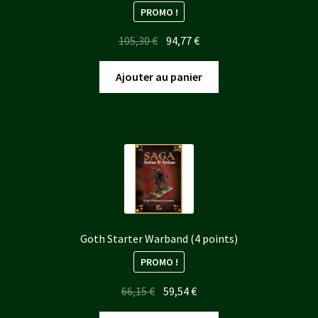
PROMO !
Le
Le
105,30
€
94,77
€
prix
prix
initial
actuel
Ajouter au panier
était :
est :
105,30 €.
94,77 €.
Goth Starter Warband (4 points)
PROMO !
Le
Le
66,15
€
59,54
€
prix
prix