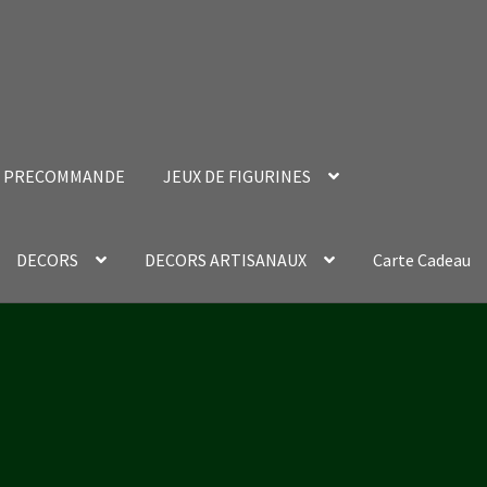
PRECOMMANDE
JEUX DE FIGURINES
DECORS
DECORS ARTISANAUX
Carte Cadeau
nt Success Page
Validation de la commande