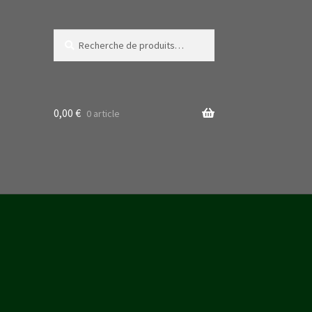
Recherche
Recherche
pour :
0,00
€
0 article