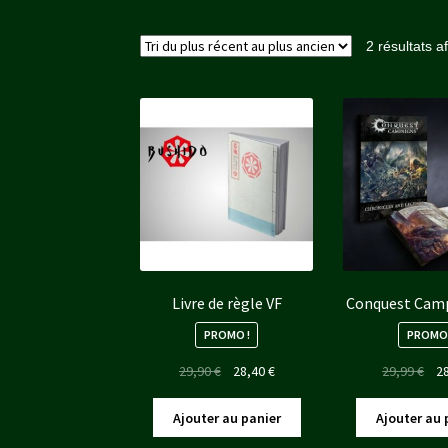
2 résultats a
Livre de règle VF
Conquest Cam
PROMO !
PROMO 
Le
Le
Le
29,90
€
28,40
€
29,99
€
2
prix
prix
pri
initial
actuel
init
Ajouter au panier
Ajouter au 
était :
est :
étai