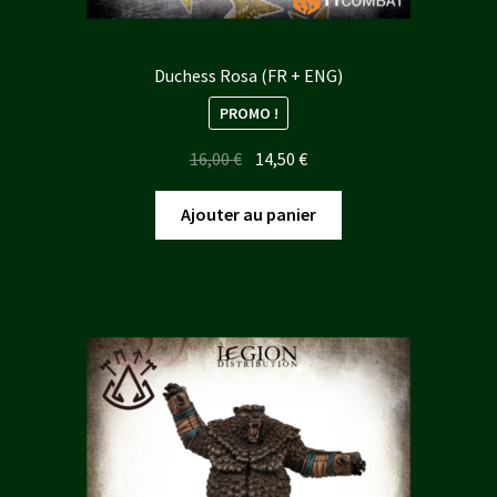
Duchess Rosa (FR + ENG)
PROMO !
Le
Le
16,00
€
14,50
€
prix
prix
initial
actuel
Ajouter au panier
était :
est :
16,00 €.
14,50 €.