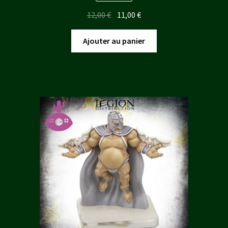
Le
Le
12,00
€
11,00
€
prix
prix
initial
actuel
Ajouter au panier
était :
est :
12,00 €.
11,00 €.