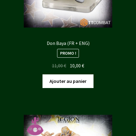
Don Baya (FR + ENG)
PROMO !
Le
Le
11,00
€
10,00
€
prix
prix
initial
actuel
Ajouter au panier
était :
est :
11,00 €.
10,00 €.