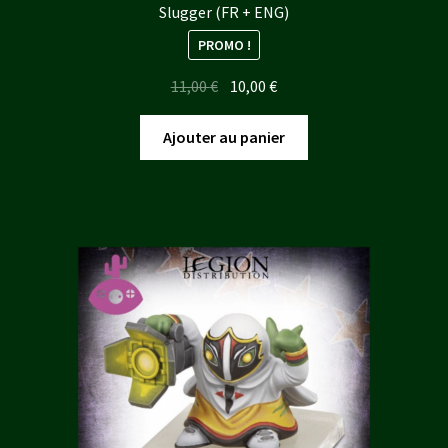
Slugger (FR + ENG)
PROMO !
Le
Le
11,00
€
10,00
€
prix
prix
initial
actuel
Ajouter au panier
était :
est :
11,00 €.
10,00 €.