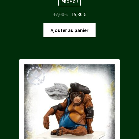
PROMO !
Le
Le
17,00
€
15,30
€
prix
prix
initial
actuel
Ajouter au panier
était :
est :
17,00 €.
15,30 €.