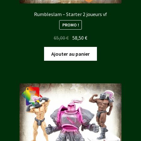
Rumbleslam – Starter 2 joueurs vf
PROMO !
Le
Le
65,00
€
58,50
€
prix
prix
initial
actuel
Ajouter au panier
était :
est :
65,00 €.
58,50 €.