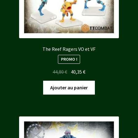
The Reef Ragers VO et VF
PROMO !
Le
Le
44,80
€
40,35
€
prix
prix
initial
actuel
Ajouter au panier
était :
est :
44,80 €.
40,35 €.