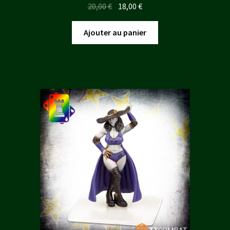
Le
Le
20,00
€
18,00
€
prix
prix
initial
actuel
Ajouter au panier
était :
est :
20,00 €.
18,00 €.