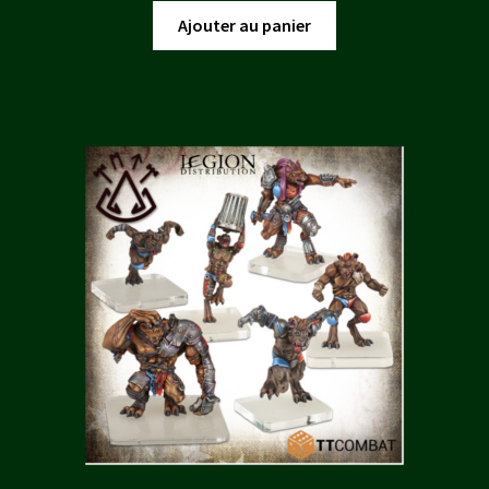
initial
actuel
Ajouter au panier
était :
est :
44,80 €.
40,30 €.