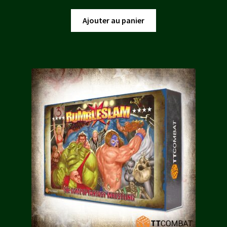
prix
prix
initial
actuel
Ajouter au panier
était :
est :
17,00 €.
15,30 €.