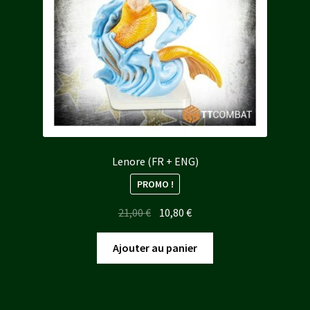
Lenore (FR + ENG)
PROMO !
Le
Le
21,00
€
10,80
€
prix
prix
initial
actuel
Ajouter au panier
était :
est :
21,00 €.
10,80 €.