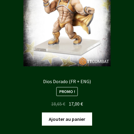
Dios Dorado (FR + ENG)
PROMO !
Le
Le
18,65
€
17,00
€
prix
prix
initial
actuel
Ajouter au panier
était :
est :
18,65 €.
17,00 €.