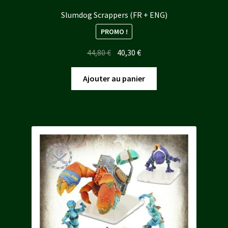
Slumdog Scrappers (FR + ENG)
PROMO !
Le
Le
44,80
€
40,30
€
prix
prix
initial
actuel
Ajouter au panier
était :
est :
44,80 €.
40,30 €.