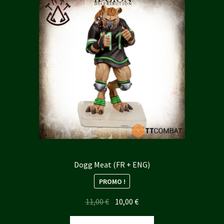
Dogg Meat (FR + ENG)
PROMO !
Le
Le
11,00
€
10,00
€
prix
prix