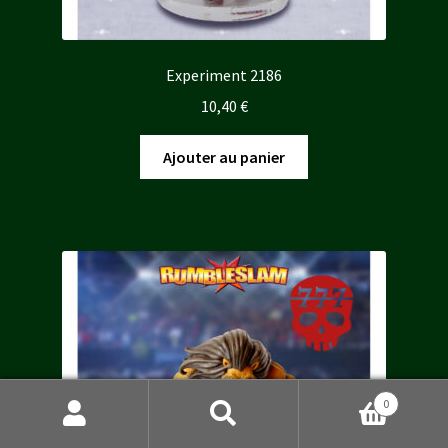
Experiment 2186
10,40
€
Ajouter au panier
0
Recherche
Recherche