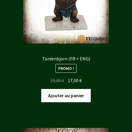
Tordenbjorn (FR + ENG)
PROMO !
Le
Le
19,00
€
17,00
€
prix
prix
initial
actuel
Ajouter au panier
était :
est :
19,00 €.
17,00 €.