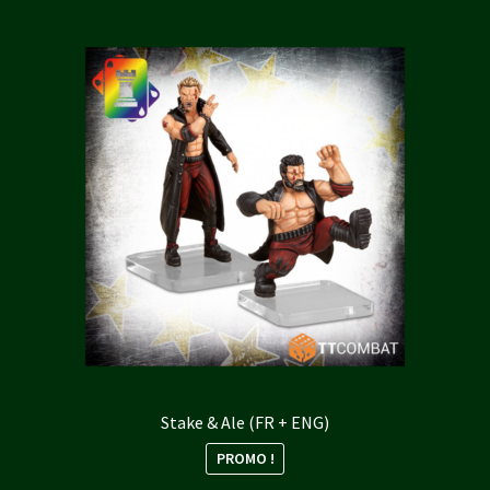
plus
ancien
Stake & Ale (FR + ENG)
PROMO !