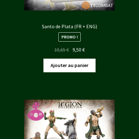
Santo de Plata (FR + ENG)
PROMO !
Le
Le
10,65
€
9,50
€
prix
prix
initial
actuel
Ajouter au panier
était :
est :
10,65 €.
9,50 €.