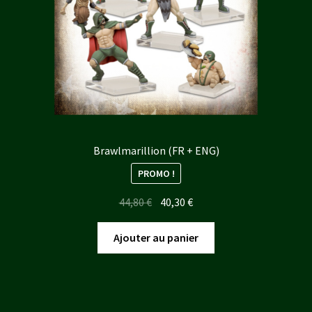
Brawlmarillion (FR + ENG)
PROMO !
Le
Le
44,80
€
40,30
€
prix
prix
initial
actuel
Ajouter au panier
était :
est :
44,80 €.
40,30 €.