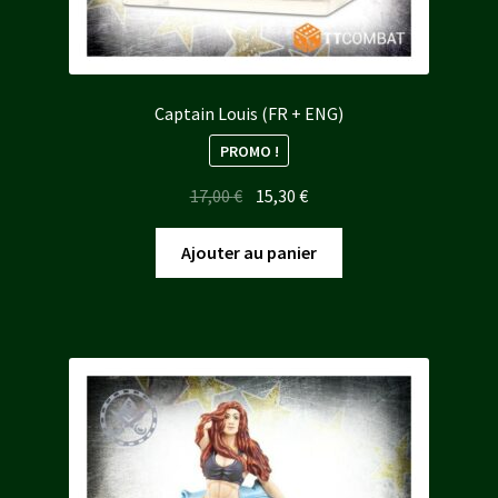
Captain Louis (FR + ENG)
PROMO !
Le
Le
17,00
€
15,30
€
prix
prix
initial
actuel
Ajouter au panier
était :
est :
17,00 €.
15,30 €.