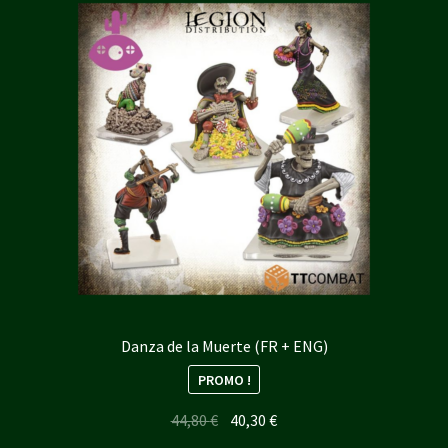
Danza de la Muerte (FR + ENG)
PROMO !
Le
Le
44,80
€
40,30
€
prix
prix