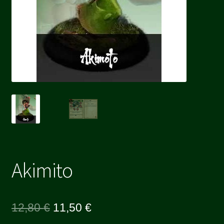
Akimito
Le
Le
12,80
€
11,50
€