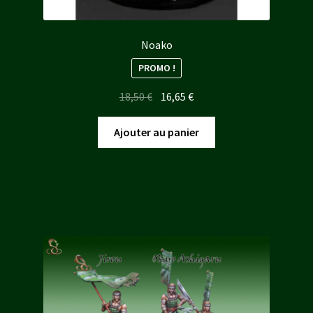
Noako
PROMO !
Le
Le
18,50
€
16,65
€
prix
prix
initial
actuel
Ajouter au panier
était :
est :
18,50 €.
16,65 €.