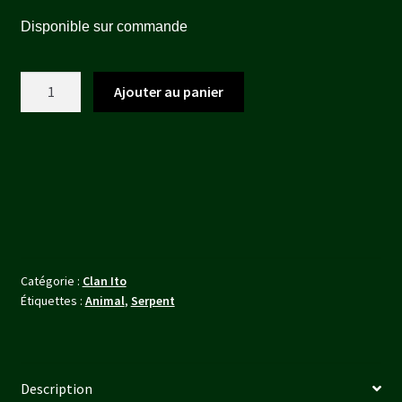
prix
prix
Disponible sur commande
initial
actuel
était :
est :
quantité
Ajouter au panier
12,80 €.
11,50 €.
de
Akimito
Catégorie :
Clan Ito
Étiquettes :
Animal
,
Serpent
Description