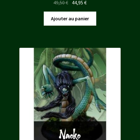
Le
Le
49,50
€
44,95
€
prix
prix
initial
actuel
Ajouter au panier
était :
est :
49,50 €.
44,95 €.