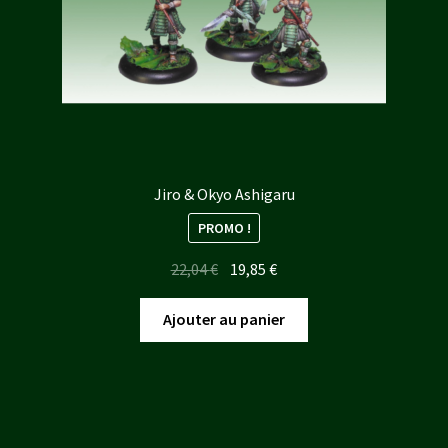
Jiro & Okyo Ashigaru
PROMO !
Le
Le
22,04
€
19,85
€
prix
prix
initial
actuel
Ajouter au panier
était :
est :
22,04 €.
19,85 €.