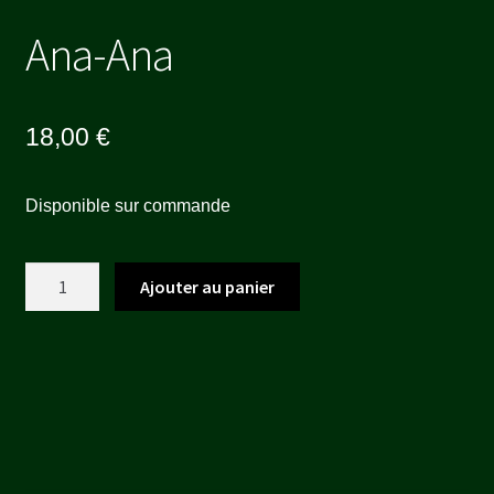
Ana-Ana
18,00
€
Disponible sur commande
quantité
Ajouter au panier
de
Ana-
Ana