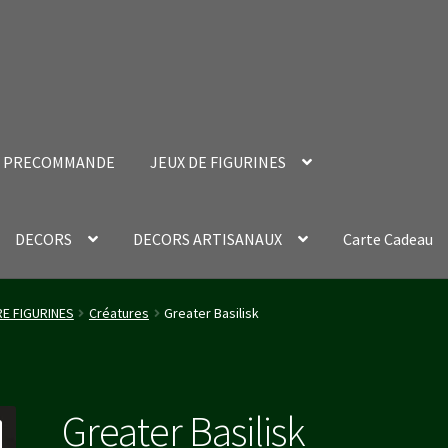
PRECOMMANDE
JEUX DE FIGURINES
DECORS
DECORS ARTISANAUX
Carte Cadeau
nt Success Page
Validation de la commande
RE FIGURINES
Créatures
Greater Basilisk
Greater Basilisk