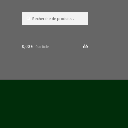
Recherche
Recherche
pour :
0,00
€
0 article