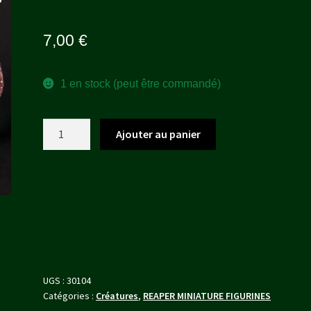
7,00
€
1 en stock (peut être commandé)
quantité
Ajouter au panier
de
Greater
Basilisk
UGS :
30104
Catégories :
Créatures
,
REAPER MINIATURE FIGURINES