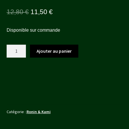
Le
Le
12,80
€
11,50
€
prix
prix
Disponible sur commande
initial
actuel
était :
est :
quantité
Ajouter au panier
12,80 €.
11,50 €.
de
BAICHI
(FR)
Catégorie :
Ronin & Kami