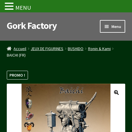
MENU
Gork Factory
Aller
Aller
Menu
à
au
la
contenu
Accueil
navigation
Accueil
JEUX DE FIGURINES
BUSHIDO
Ronin & Kami
BAICHI (FR)
CGV
Mon compte
PROMO !
Panier
Stripe Payment Success Page
Validation de la commande