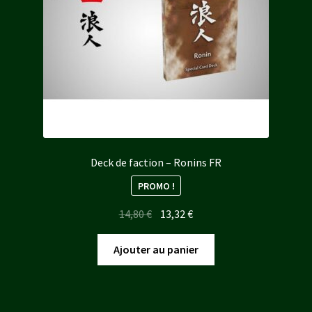
Deck de faction – Ronins FR
PROMO !
Le
Le
14,80
€
13,32
€
prix
prix
initial
actuel
Ajouter au panier
était :
est :
14,80 €.
13,32 €.