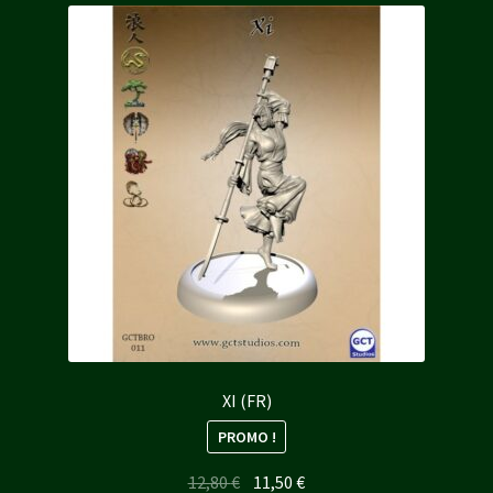
XI (FR)
PROMO !
Le
Le
12,80
€
11,50
€