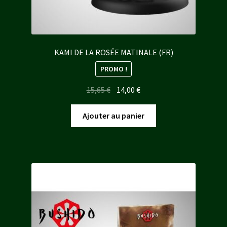
KAMI DE LA ROSÉE MATINALE (FR)
PROMO !
Le
Le
15,65
€
14,00
€
prix
prix
initial
actuel
Ajouter au panier
était :
est :
15,65 €.
14,00 €.