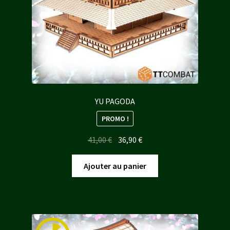
YU PAGODA
PROMO !
Le
Le
41,00
€
36,90
€
prix
prix
initial
actuel
Ajouter au panier
était :
est :
41,00 €.
36,90 €.