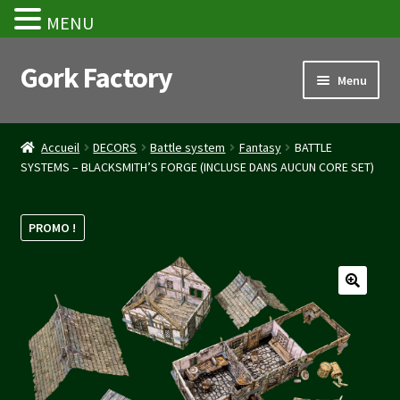
MENU
Gork Factory
Aller
Aller
Menu
à
au
la
contenu
Accueil
navigation
Accueil
DECORS
Battle system
Fantasy
BATTLE
SYSTEMS – BLACKSMITH’S FORGE (INCLUSE DANS AUCUN CORE SET)
CGV
Mon compte
PROMO !
Panier
Stripe Payment Success Page
Validation de la commande