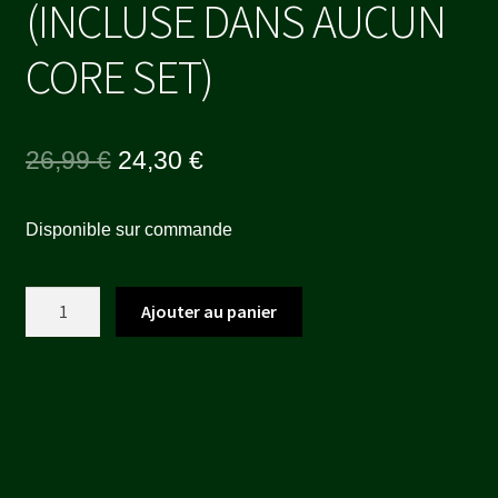
(INCLUSE DANS AUCUN
CORE SET)
Le
Le
26,99
€
24,30
€
prix
prix
Disponible sur commande
initial
actuel
était :
est :
quantité
Ajouter au panier
26,99 €.
24,30 €.
de
BATTLE
SYSTEMS
-
BLACKSMITH'S
FORGE
(INCLUSE