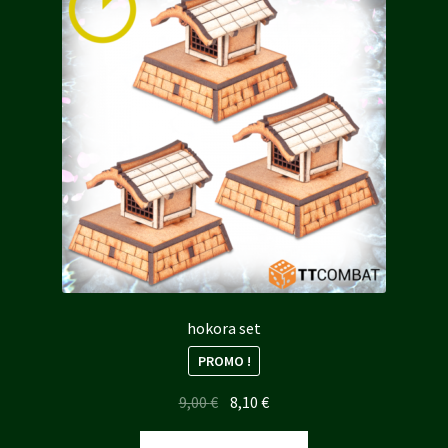
hokora set
PROMO !
Le
Le
9,00
€
8,10
€
prix
prix