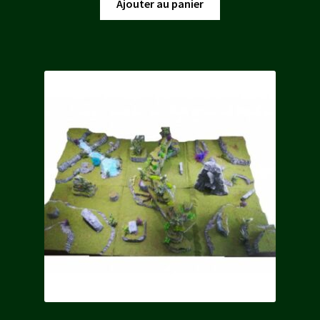
initial
actuel
Ajouter au panier
était :
est :
9,00 €.
8,10 €.