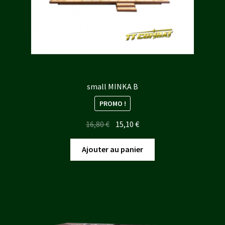
small MINKA B
PROMO !
Le
Le
16,80
€
15,10
€
prix
prix
initial
actuel
Ajouter au panier
était :
est :
16,80 €.
15,10 €.