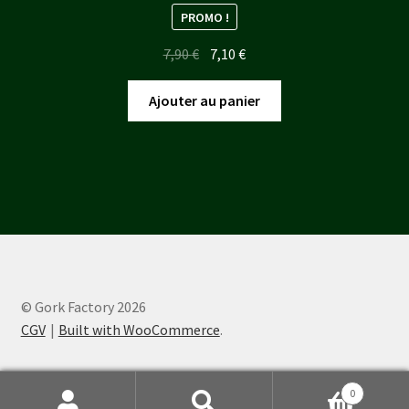
PROMO !
Le
Le
7,90
€
7,10
€
prix
prix
initial
actuel
Ajouter au panier
était :
est :
7,90 €.
7,10 €.
© Gork Factory 2026
CGV
Built with WooCommerce
.
0