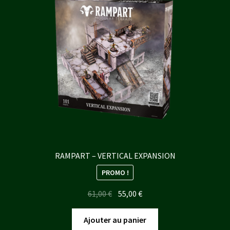
RAMPART – VERTICAL EXPANSION
PROMO !
Le
Le
61,00
€
55,00
€
prix
prix
initial
actuel
Ajouter au panier