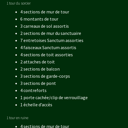
1 tour du sorcier
4 sections de mur de tour
6 montants de tour
3 carreaux de sol assortis
2 sections de mur du sanctuaire
7 entretoises Sanctum assorties
4 faisceaux Sanctum assortis
4 sections de toit assorties
2 attaches de toit
2 sections de balcon
3 sections de garde-corps
3 sections de pont
4 contreforts
1 porte cachée/clip de verrouillage
1 échelle d’accès
1 tour en ruine
4 sections de mur de tour