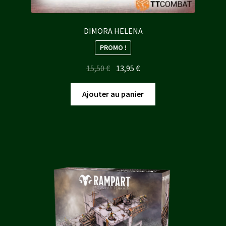
DIMORA HELENA
PROMO !
Le
Le
15,50
€
13,95
€
prix
prix
initial
actuel
Ajouter au panier
était :
est :
15,50 €.
13,95 €.