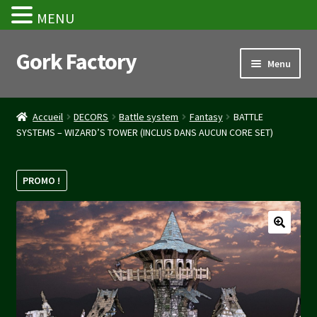
MENU
Gork Factory
Aller
Aller
Menu
à
au
la
contenu
Accueil
navigation
Accueil
DECORS
Battle system
Fantasy
BATTLE
SYSTEMS – WIZARD’S TOWER (INCLUS DANS AUCUN CORE SET)
CGV
Mon compte
PROMO !
Panier
Stripe Payment Success Page
Validation de la commande