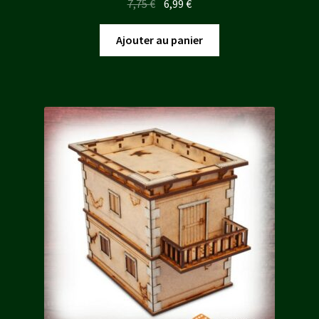
Le
Le
7,75
€
6,99
€
prix
prix
initial
actuel
Ajouter au panier
était :
est :
7,75 €.
6,99 €.