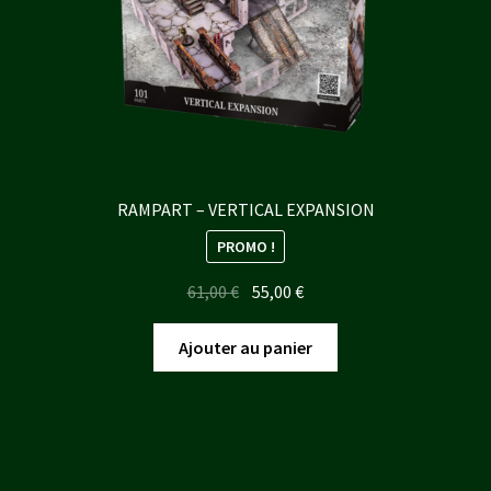
RAMPART – VERTICAL EXPANSION
PROMO !
Le
Le
61,00
€
55,00
€
prix
prix
initial
actuel
Ajouter au panier
était :
est :
61,00 €.
55,00 €.