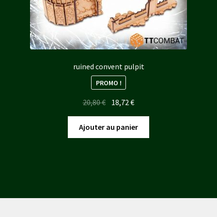
ruined convent pulpit
PROMO !
Le
Le
20,80
€
18,72
€
prix
prix
initial
actuel
Ajouter au panier
était :
est :
20,80 €.
18,72 €.