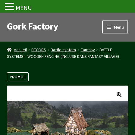
MENU
Gork Factory
Aller
Aller
Menu
à
au
la
contenu
Accueil
navigation
Accueil
DECORS
Battle system
Fantasy
BATTLE
SYSTEMS – WOODEN FENCING (INCLUSE DANS FANTASY VILLAGE)
CGV
Mon compte
PROMO !
Panier
Stripe Payment Success Page
Validation de la commande