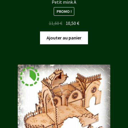
Petit mink A
PROMO !
Le
Le
11,60
€
10,50
€
prix
prix
initial
actuel
Ajouter au panier
était :
est :
11,60 €.
10,50 €.