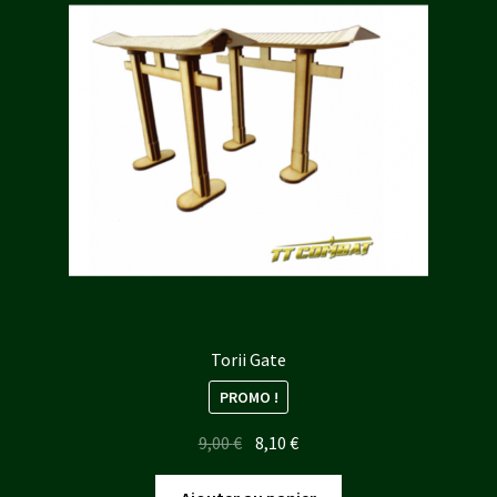
Torii Gate
PROMO !
Le
Le
9,00
€
8,10
€
prix
prix
initial
actuel