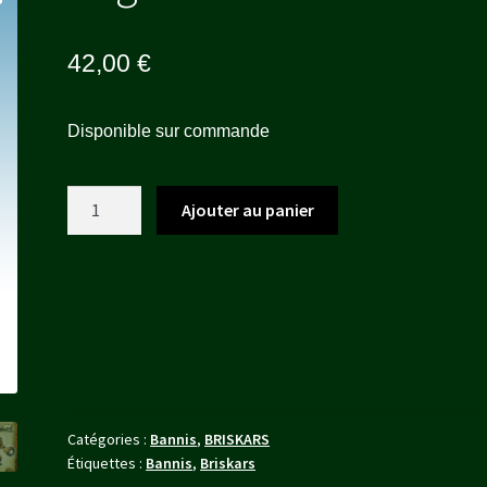
42,00
€
Disponible sur commande
quantité
Ajouter au panier
de
Birgus
Géant
Catégories :
Bannis
,
BRISKARS
Étiquettes :
Bannis
,
Briskars