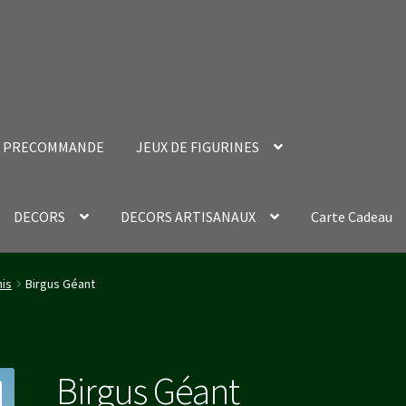
PRECOMMANDE
JEUX DE FIGURINES
DECORS
DECORS ARTISANAUX
Carte Cadeau
nt Success Page
Validation de la commande
is
Birgus Géant
Birgus Géant