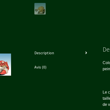
De
Description
Colo
Avis (0)
pein
Le c
tail
de 