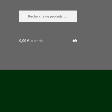
Recherche
Recherche
pour :
0,00
€
0 article