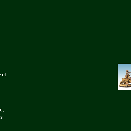
 et
e,
rs