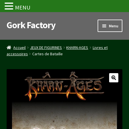
MENU
Gork Factory
Aller
Aller
Menu
à
au
la
contenu
Accueil
navigation
Accueil
JEUX DE FIGURINES
KHARN-AGES
Livres et
accessoires
Cartes de Bataille
CGV
Mon compte
Panier
Stripe Payment Success Page
Validation de la commande