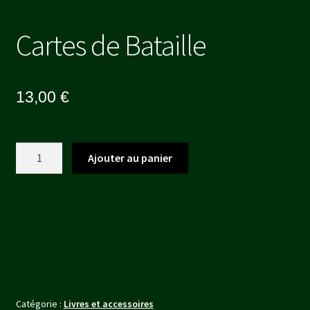
Cartes de Bataille
13,00
€
quantité
Ajouter au panier
de
Cartes
de
Bataille
Catégorie :
Livres et accessoires