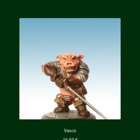
Vasco
16,50
€