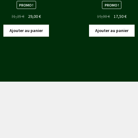
PROMO !
PROMO !
Le
Le
Le
Le
31,25
€
29,00
€
19,00
€
17,50
€
prix
prix
prix
prix
initial
actuel
initial
actuel
Ajouter au panier
Ajouter au panier
était :
est :
était :
est :
31,25 €.
29,00 €.
19,00 €.
17,50 