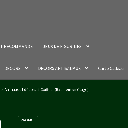
PRECOMMANDE
JEUX DE FIGURINES
DECORS
DECORS ARTISANAUX
Carte Cadeau
nt Success Page
Validation de la commande
d
Animaux et décors
Coiffeur (Batiment un étage)
PROMO !