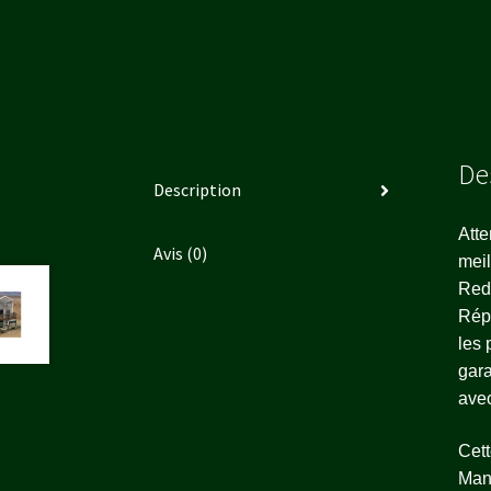
De
Description
Atte
Avis (0)
meil
Redé
Répu
les 
gara
avec
Cett
Man