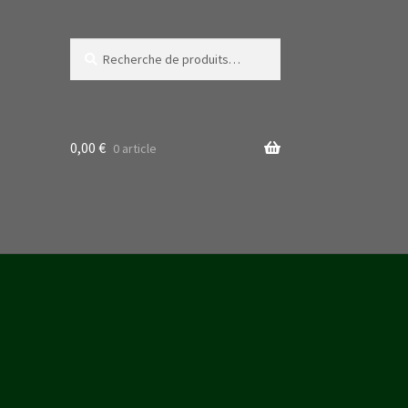
Recherche
Recherche
pour :
0,00
€
0 article