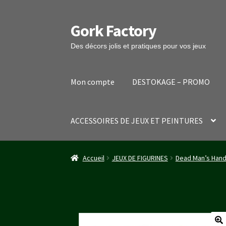
Gork Factory
Aller
Aller
à
au
Des décors jolis et pratiques pour vos jeux
la
contenu
navigation
Mon compte
DESTOKAGE – PROMO
ACCESSOIRES DE JEUX ET PEINTURES
Accueil
CGV
Mon compte
Panier
Stripe Payme
Accueil
JEUX DE FIGURINES
Dead Man’s Han