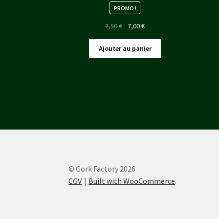
PROMO !
Le
Le
7,50
€
7,00
€
prix
prix
initial
actuel
Ajouter au panier
était :
est :
7,50 €.
7,00 €.
© Gork Factory 2026
CGV
Built with WooCommerce
.