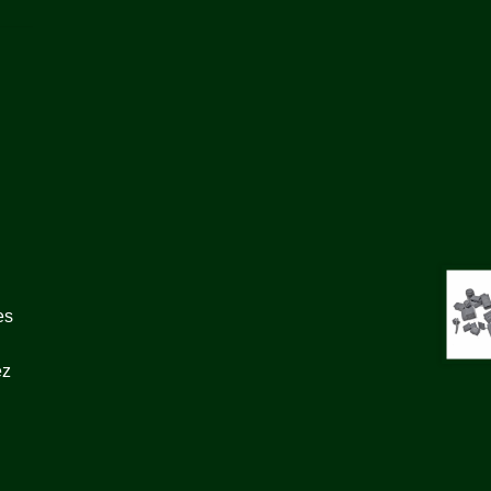
es
ez