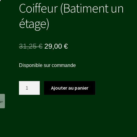
Coiffeur (Batiment un
étage)
Le
Le
31,25
€
29,00
€
prix
prix
Disponible sur commande
initial
actuel
était :
est :
quantité
Ajouter au panier
31,25 €.
29,00 €.
de
Coiffeur
(Batiment
un
étage)