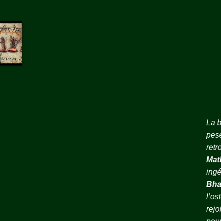
La b
pese
retr
Mat
ingé
Bha
l’os
rejo