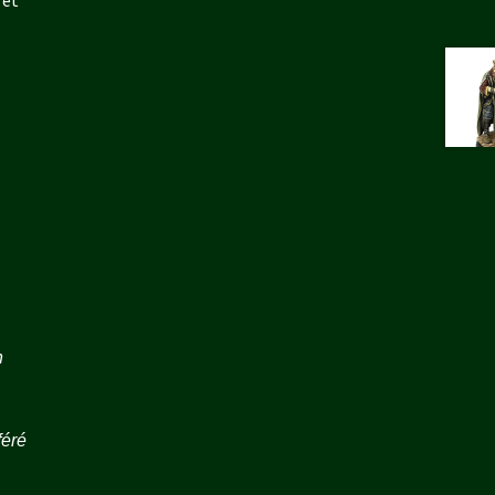
 et
n
féré