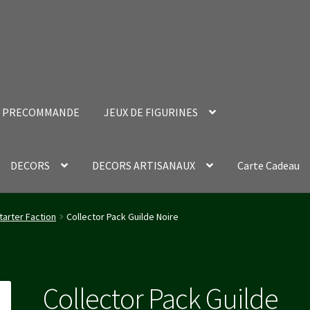
PRECOMMANDE
JEUX DE FIGURINES
DECORS
DECORS ARTISANAUX
Carte Cadeau
nt Success Page
Validation de la commande
tarter Faction
Collector Pack Guilde Noire
Collector Pack Guilde