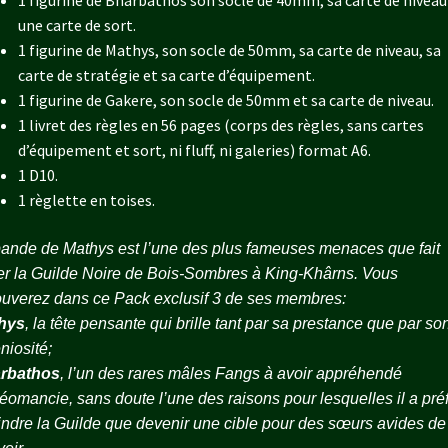
1 figurine de Bharbathos son socle de 40mm, sa carte de niveau
une carte de sort.
1 figurine de Mathys, son socle de 50mm, sa carte de niveau, sa
carte de stratégie et sa carte d’équipement.
1 figurine de Gakere, son socle de 50mm et sa carte de niveau.
1 livret des règles en 56 pages (corps des règles, sans cartes
d’équipement et sort, ni fluff, ni galeries) format A6.
1 D10.
1 règlette en toises.
ande de Mathys est l’une des plus fameuses menaces que fait
r la Guilde Noire de Bois-Sombres à King-Khârns. Vous
ouverez dans ce Pack exclusif 3 de ses membres:
hys
, la tête pensante qui brille tant par sa prestance que par so
niosité;
rbathos
, l’un des rares mâles Fangs à avoir appréhendé
téomancie, sans doute l’une des raisons pour lesquelles il a pré
indre la Guilde que devenir une cible pour des sœurs avides de