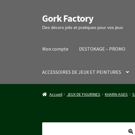
Gork Factory
Aller
Aller
à
au
Des décors jolis et pratiques pour vos jeux
la
contenu
navigation
Mon compte
DESTOKAGE – PROMO
ACCESSOIRES DE JEUX ET PEINTURES
Accueil
CGV
Mon compte
Panier
Stripe Payme
Accueil
JEUX DE FIGURINES
KHARN-AGES
S