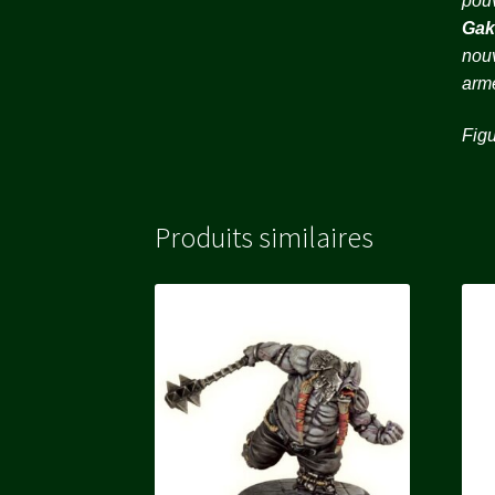
pouv
Gak
nouv
arme
Figu
Produits similaires