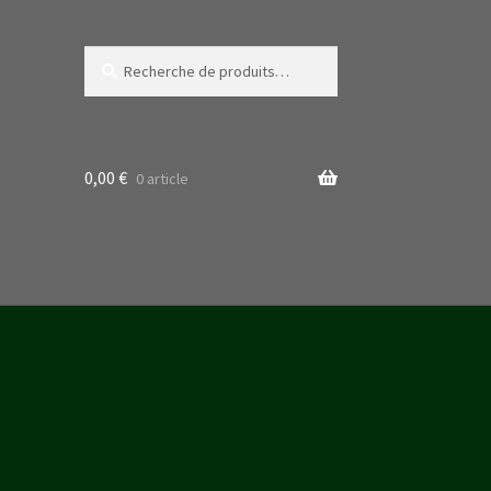
Recherche
Recherche
pour :
0,00
€
0 article