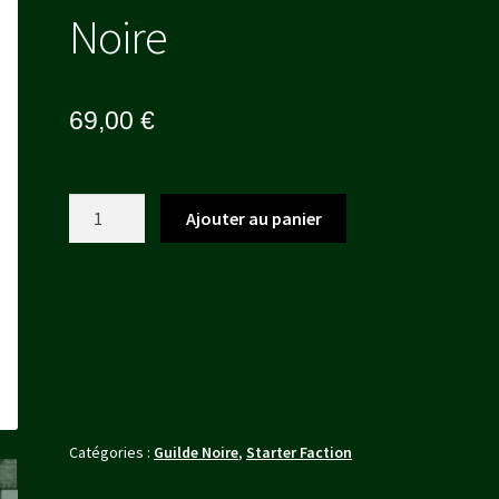
Noire
69,00
€
quantité
Ajouter au panier
de
Collector
Pack
Guilde
Noire
Catégories :
Guilde Noire
,
Starter Faction