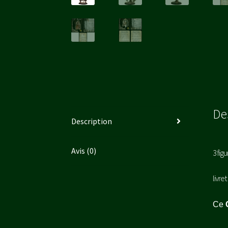
De
Description
Avis (0)
3 fig
livre
Ce