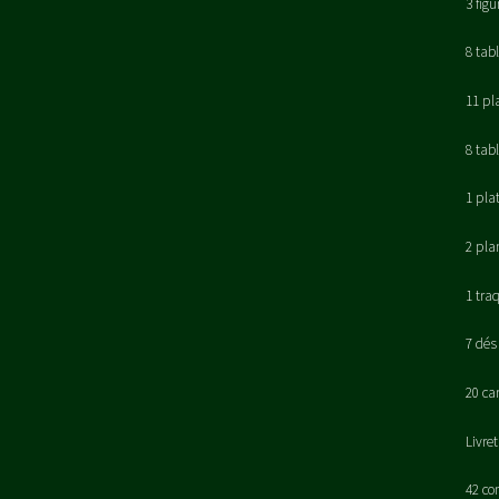
3 figu
8 tab
11 pl
8 tab
1 pla
2 pla
1 tra
7 dés
20 ca
Livre
42 co