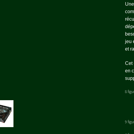
Une 
comm
récu
dépe
beso
jeu 
et r
Cet 
en c
supp
8 fig
9 fig