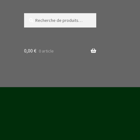
Recherche
Recherche
pour :
0,00
€
0 article