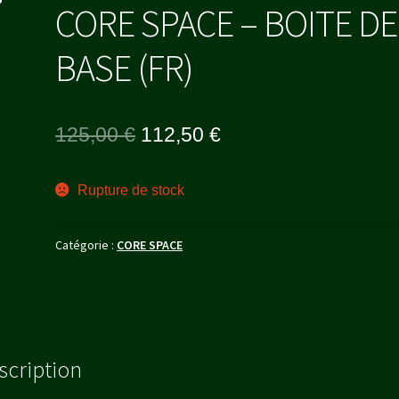
CORE SPACE – BOITE DE
BASE (FR)
Le
Le
125,00
€
112,50
€
prix
prix
Rupture de stock
initial
actuel
était :
est :
Catégorie :
CORE SPACE
125,00 €.
112,50 €.
scription