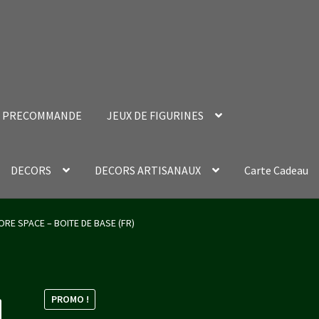
PRECOMMANDE
JEUX DE FIGURINES
DECORS
DECORS ARTISANAUX
Carte Cadeau
nt Success Page
Validation de la commande
ORE SPACE – BOITE DE BASE (FR)
PROMO !