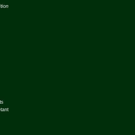
ition
ts
tant