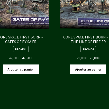
CORE SPACE FIRST BORN –
CORE SPACE FIRST BORN –
GATES OF RY’SA FR
THE LINE OF FIRE FR
PROMO !
PROMO !
Le
Le
Le
Le
47,00
€
42,50
€
29,00
€
26,00
€
prix
prix
prix
prix
initial
actuel
initial
actuel
Ajouter au panier
Ajouter au panier
était :
est :
était :
est :
47,00 €.
42,50 €.
29,00 €.
26,00 