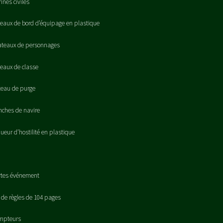
rines civiles
leaux de bord d’équipage en plastique
ateaux de personnages
leaux de classe
teau de purge
nches de navire
queur d’hostilité en plastique
rtes événement
t de règles de 104 pages
mpteurs