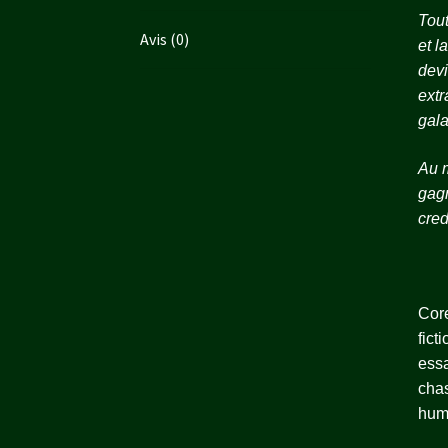
Tout
Avis (0)
et l
devi
extr
gala
Au m
gagn
cred
Core
fict
essa
chas
huma