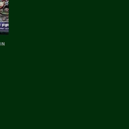
 IN
€.