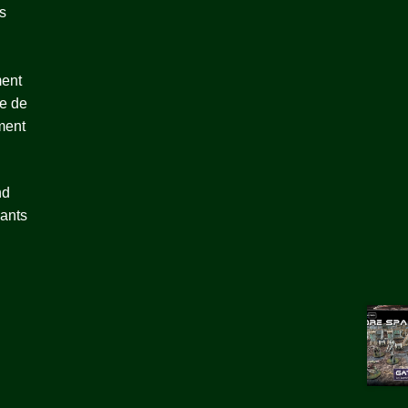
s
ment
e de
ment
nd
çants