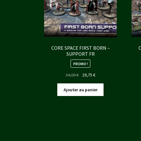
CORE SPACE FIRST BORN –
SUPPORT FR
PROMO !
Le
Le
34,00
€
29,75
€
prix
prix
initial
actuel
Ajouter au panier
était :
est :
34,00 €.
29,75 €.