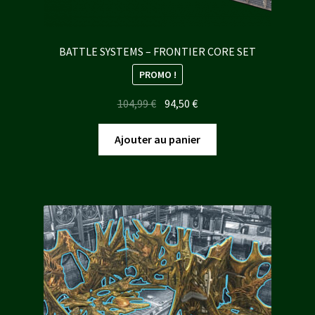
BATTLE SYSTEMS – FRONTIER CORE SET
PROMO !
Le
Le
104,99
€
94,50
€
prix
prix
initial
actuel
Ajouter au panier
était :
est :
104,99 €.
94,50 €.