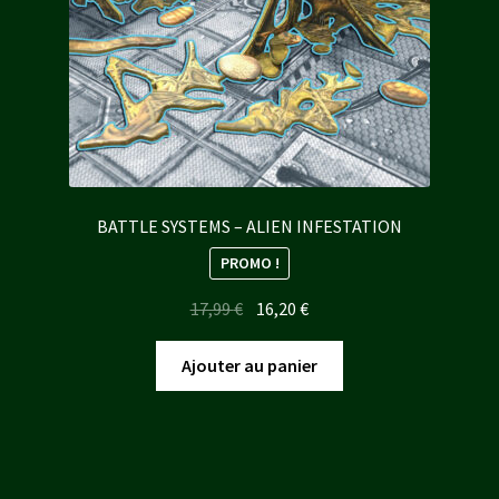
BATTLE SYSTEMS – ALIEN INFESTATION
PROMO !
Le
Le
17,99
€
16,20
€
prix
prix
initial
actuel
Ajouter au panier
était :
est :
17,99 €.
16,20 €.