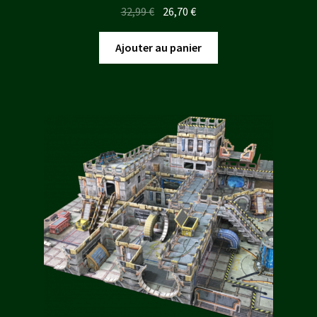
Le
Le
32,99
€
26,70
€
prix
prix
initial
actuel
Ajouter au panier
était :
est :
32,99 €.
26,70 €.