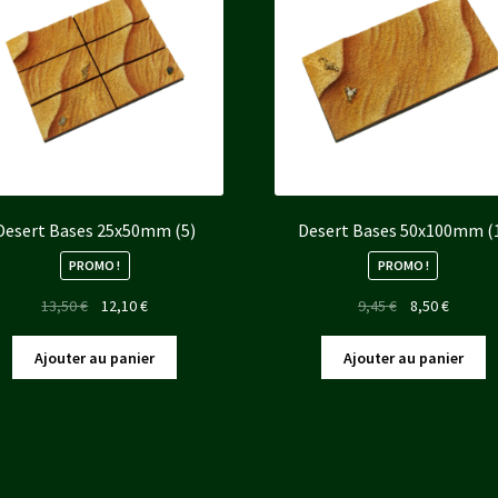
Desert Bases 25x50mm (5)
Desert Bases 50x100mm (
PROMO !
PROMO !
Le
Le
Le
Le
13,50
€
12,10
€
9,45
€
8,50
€
prix
prix
prix
prix
initial
actuel
initial
actuel
Ajouter au panier
Ajouter au panier
était :
est :
était :
est :
13,50 €.
12,10 €.
9,45 €.
8,50 €.