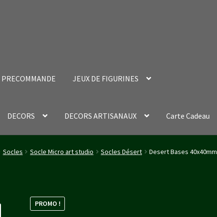
PRECOMMANDE
JEUX DE FIGURINES
DECORS
DECORS ARTISANAUX
Carte Cadeau
nt Success Page
Validation de la commande
Socles
Socle Micro art studio
Socles Désert
Desert Bases 40x40mm 
PROMO !