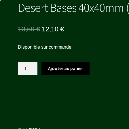
Desert Bases 40x40mm (
Le
Le
13,50
€
12,10
€
prix
prix
Disponible sur commande
initial
actuel
était :
est :
quantité
Ajouter au panier
13,50 €.
12,10 €.
de
Desert
Bases
40x40mm
(4)
UGS :
B03367