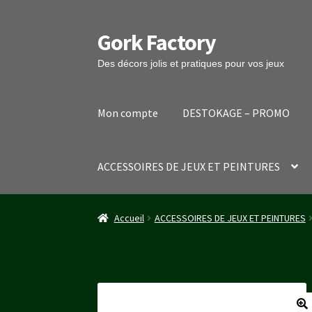
Gork Factory
Aller
Aller
à
au
Des décors jolis et pratiques pour vos jeux
la
contenu
navigation
Mon compte
DESTOKAGE – PROMO
ACCESSOIRES DE JEUX ET PEINTURES
Accueil
CGV
Mon compte
Panier
Stripe Payme
Accueil
ACCESSOIRES DE JEUX ET PEINTURES