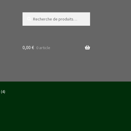
Recherche
Recherche
pour :
0,00
€
0 article
(4)