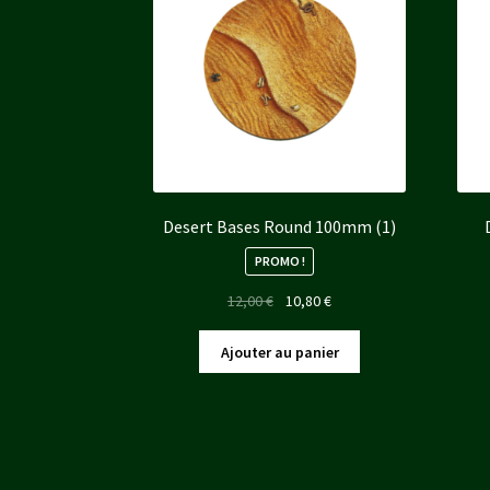
Desert Bases Round 100mm (1)
PROMO !
Le
Le
12,00
€
10,80
€
prix
prix
initial
actuel
Ajouter au panier
était :
est :
12,00 €.
10,80 €.