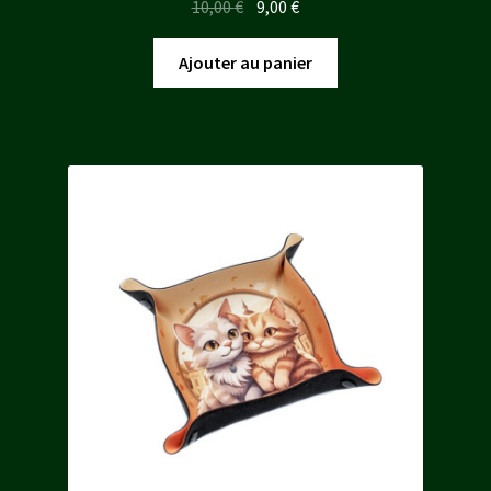
Le
Le
10,00
€
9,00
€
prix
prix
initial
actuel
Ajouter au panier
était :
est :
10,00 €.
9,00 €.