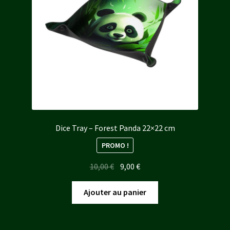
Dice Tray – Forest Panda 22×22 cm
PROMO !
Le
Le
10,00
€
9,00
€
prix
prix
initial
actuel
Ajouter au panier
était :
est :
10,00 €.
9,00 €.