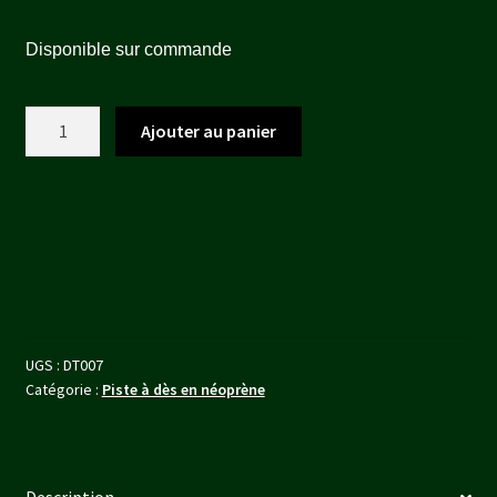
prix
prix
Disponible sur commande
initial
actuel
était :
est :
quantité
Ajouter au panier
10,00 €.
9,00 €.
de
Dice
Tray
-
Cathedral
22x22
cm
UGS :
DT007
Catégorie :
Piste à dès en néoprène