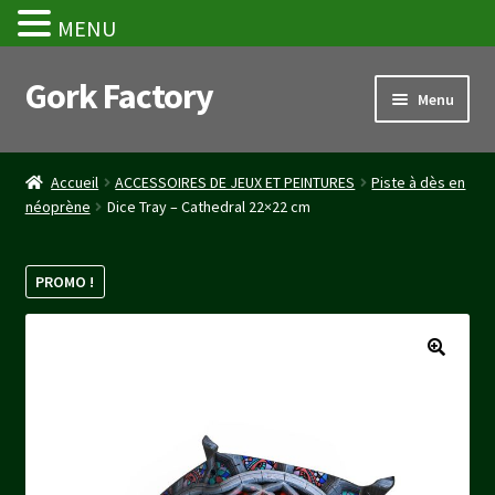
MENU
Gork Factory
Aller
Aller
Menu
à
au
la
contenu
Accueil
navigation
Accueil
ACCESSOIRES DE JEUX ET PEINTURES
Piste à dès en
néoprène
Dice Tray – Cathedral 22×22 cm
CGV
Mon compte
PROMO !
Panier
Stripe Payment Success Page
Validation de la commande