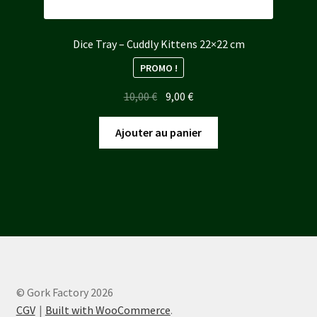
Dice Tray – Cuddly Kittens 22×22 cm
PROMO !
Le
Le
10,00
€
9,00
€
prix
prix
initial
actuel
Ajouter au panier
était :
est :
10,00 €.
9,00 €.
© Gork Factory 2026
CGV
Built with WooCommerce
.