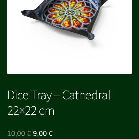
Dice Tray – Cathedral
22×22 cm
Le
Le
10,00
€
9,00
€