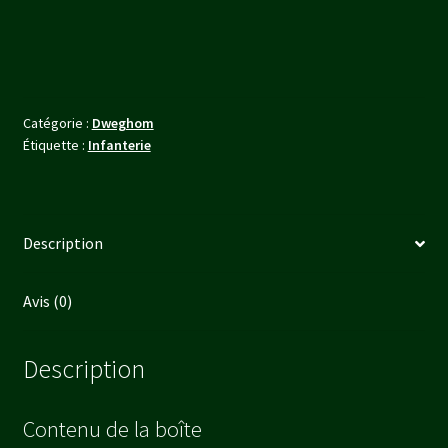
Thanes
/
dragonslayers
(Kit
Double)
Catégorie :
Dweghom
Étiquette :
Infanterie
Description
Avis (0)
Description
Contenu de la boîte