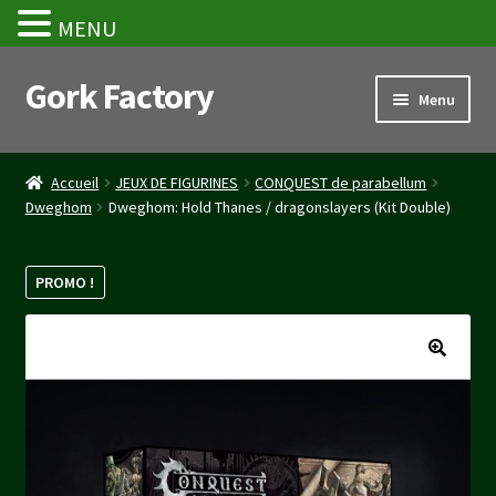
MENU
Gork Factory
Aller
Aller
Menu
à
au
la
contenu
Accueil
navigation
Accueil
JEUX DE FIGURINES
CONQUEST de parabellum
Dweghom
Dweghom: Hold Thanes / dragonslayers (Kit Double)
CGV
Mon compte
PROMO !
Panier
Stripe Payment Success Page
Validation de la commande