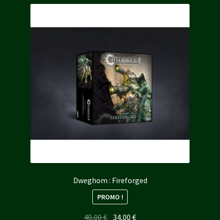
Dweghom : Fireforged
PROMO !
Le
Le
40,00
€
34,00
€