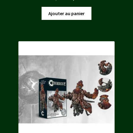
prix
prix
initial
actuel
Ajouter au panier
était :
est :
40,00 €.
34,00 €.