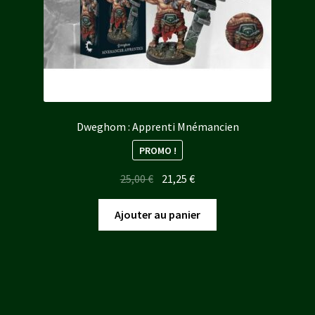
Dweghom : Apprenti Mnémancien
PROMO !
Le
Le
25,00
€
21,25
€
prix
prix
initial
actuel
Ajouter au panier
était :
est :
25,00 €.
21,25 €.