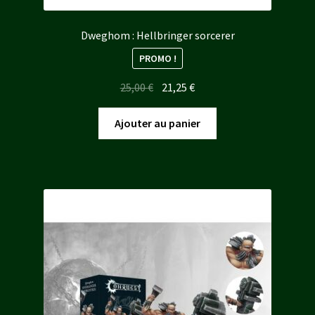
Dweghom : Hellbringer sorcerer
PROMO !
Le
Le
25,00
€
21,25
€
prix
prix
initial
actuel
Ajouter au panier
était :
est :
25,00 €.
21,25 €.