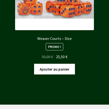
Weaver Courts – Dice
PROMO !
Le
Le
30,00
€
25,50
€
prix
prix
initial
actuel
Ajouter au panier
était :
est :
30,00 €.
25,50 €.