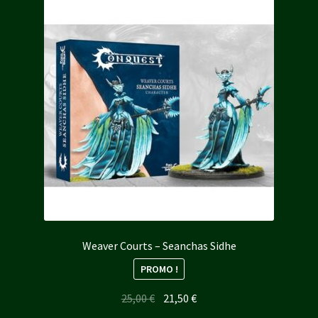
Weaver Courts – Seanchas Sidhe
PROMO !
Le
Le
25,00
€
21,50
€
prix
prix