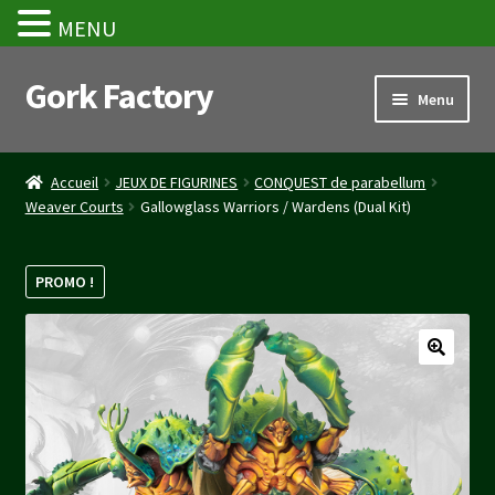
MENU
Gork Factory
Aller
Aller
Menu
à
au
la
contenu
Accueil
navigation
Accueil
JEUX DE FIGURINES
CONQUEST de parabellum
Weaver Courts
Gallowglass Warriors / Wardens (Dual Kit)
CGV
Mon compte
PROMO !
Panier
Stripe Payment Success Page
Validation de la commande