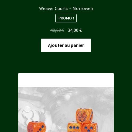
Weaver Courts – Morrowen
PROMO !
Le
Le
40,00
€
34,00
€
prix
prix
initial
actuel
Ajouter au panier
était :
est :
40,00 €.
34,00 €.