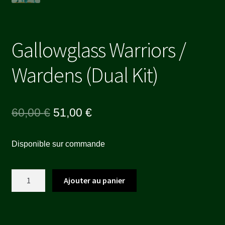
Gallowglass Warriors /
Wardens (Dual Kit)
Le
Le
60,00
€
51,00
€
prix
prix
Disponible sur commande
initial
actuel
était :
est :
quantité
Ajouter au panier
60,00 €.
51,00 €.
de
Gallowglass
Warriors