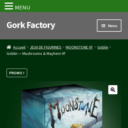
MENU
Gork Factory
Aller
Aller
Menu
à
au
la
contenu
Accueil
navigation
Accueil
JEUX DE FIGURINES
MOONSTONE VF
Goblin
Goblin — Mushrooms & Mayhem VF
CGV
Mon compte
PROMO !
Panier
Stripe Payment Success Page
Validation de la commande