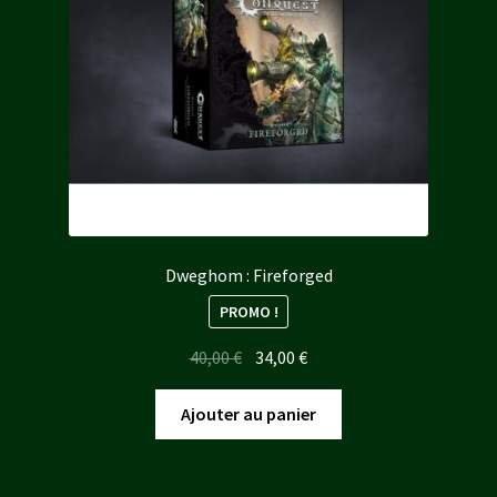
Dweghom : Fireforged
PROMO !
Le
Le
40,00
€
34,00
€
prix
prix
initial
actuel
Ajouter au panier
était :
est :
40,00 €.
34,00 €.