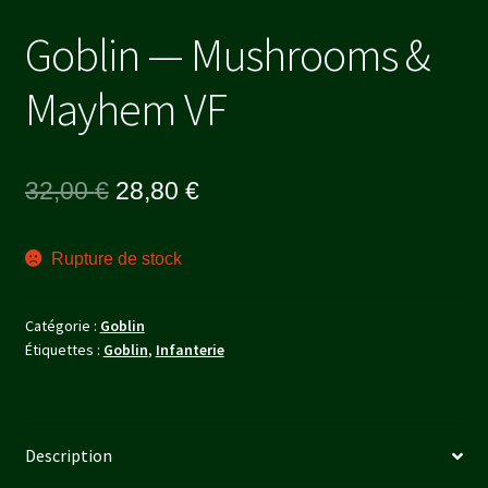
Goblin — Mushrooms &
Mayhem VF
Le
Le
32,00
€
28,80
€
prix
prix
Rupture de stock
initial
actuel
était :
est :
Catégorie :
Goblin
32,00 €.
28,80 €.
Étiquettes :
Goblin
,
Infanterie
Description