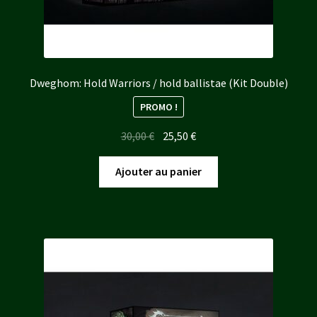
Dweghom: Hold Warriors / hold ballistae (Kit Double)
PROMO !
Le
Le
30,00
€
25,50
€
prix
prix
initial
actuel
Ajouter au panier
était :
est :
30,00 €.
25,50 €.