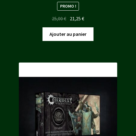
PROMO !
Le
Le
25,00
€
21,25
€
prix
prix
initial
actuel
Ajouter au panier
était :
est :
25,00 €.
21,25 €.