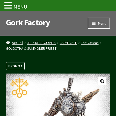
MENU
Gork Factory
Aller
Aller
Menu
à
au
la
contenu
Accueil
navigation
Accueil
JEUX DE FIGURINES
CARNEVALE
The Vatican
GOLGOTHA & SUMMONER PRIEST
CGV
Mon compte
PROMO !
Panier
Stripe Payment Success Page
Validation de la commande