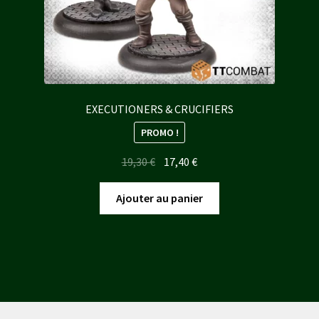
EXECUTIONERS & CRUCIFIERS
PROMO !
Le
Le
19,30
€
17,40
€
prix
prix
initial
actuel
Ajouter au panier
était :
est :
19,30 €.
17,40 €.