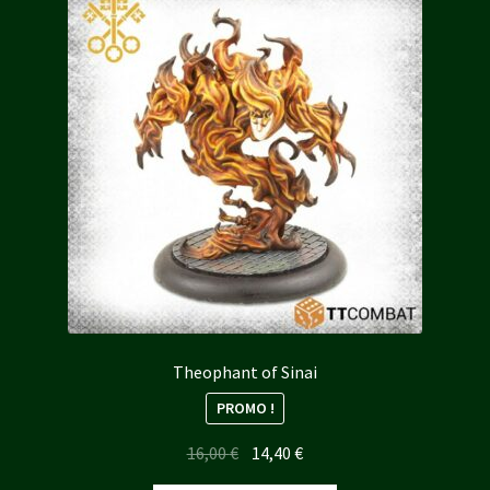
Theophant of Sinai
PROMO !
Le
Le
16,00
€
14,40
€
prix
prix