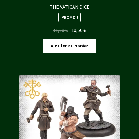
THE VATICAN DICE
PROMO !
Le
Le
11,60
€
10,50
€
prix
prix
initial
actuel
Ajouter au panier
était :
est :
11,60 €.
10,50 €.