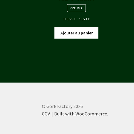
PROMO !
Le
Le
10,65
€
9,60
€
prix
prix
initial
actuel
Ajouter au panier
était :
est :
10,65 €.
9,60 €.
© Gork Factory 2026
CGV
Built with WooCommerce
.