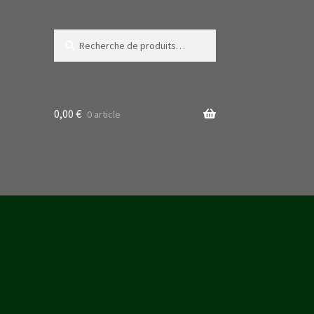
Recherche
Recherche
pour :
0,00
€
0 article