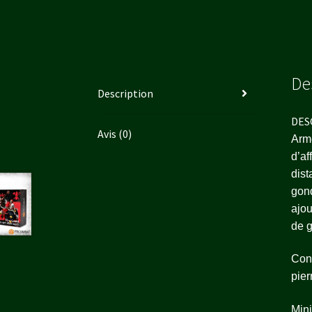
De
Description
DES
Avis (0)
Armé
d’af
dist
gond
ajou
de g
Cont
pier
Mini