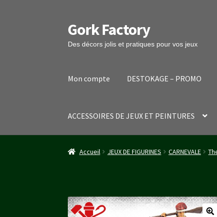
Gork Factory
Aller
Aller
à
au
Des décors jolis et pratiques pour vos jeux
la
contenu
navigation
Mon compte
DESTOKAGE – PROMO
ACCESSOIRES DE JEUX ET PEINTURES
Accueil
CGV
Mon compte
Panier
Stripe Payme
Accueil
JEUX DE FIGURINES
CARNEVALE
Th