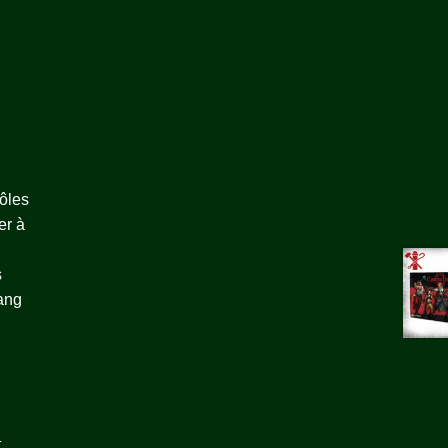
ôles
er à
s
gang
t