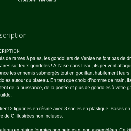
scription
CRIPTION :
s de rames à pales, les gondoliers de Venise ne font pas de dr
faires sur leurs gondoles ! À l’aise dans l’eau, ils peuvent attaqu
ance les ennemis submergés tout en godillant habilement leurs
oles autour du plateau. En tant que choix d’homme de main, il
tent de la puissance, de la portée et plus de gondoles à votre 
uilde.
ient 3 figurines en résine avec 3 socles en plastique. Bases en
re de C illustrées non incluses.
atures en résine fournies non peintes et non assemblées. Ce ki