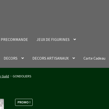
PRECOMMANDE
JEUX DE FIGURINES
DECORS
DECORS ARTISANAUX
Carte Cadeau
nt Success Page
Validation de la commande
e Guild
GONDOLIERS
PROMO !