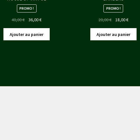
PROMO !
PROMO !
Le
Le
Le
Le
40,00
€
36,00
€
20,00
€
18,00
€
prix
prix
prix
prix
initial
actuel
initial
actuel
Ajouter au panier
Ajouter au panier
était :
est :
était :
est :
40,00 €.
36,00 €.
20,00 €.
18,00 