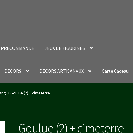
PRECOMMANDE
JEUX DE FIGURINES
DECORS
DECORS ARTISANAUX
Carte Cadeau
nt Success Page
Validation de la commande
ang
Goulue (2) + cimeterre
Goulue (2) + cimeterre