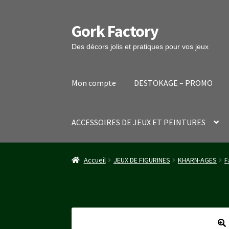
Gork Factory
Aller
Aller
à
au
Des décors jolis et pratiques pour vos jeux
la
contenu
navigation
Mon compte
DESTOKAGE – PROMO
ACCESSOIRES DE JEUX ET PEINTURES
Accueil
CGV
Mon compte
Panier
Stripe Payme
Accueil
JEUX DE FIGURINES
KHARN-AGES
F