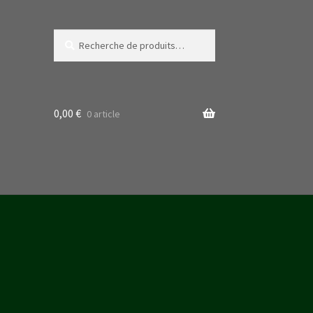
Recherche
Recherche
pour :
0,00
€
0 article