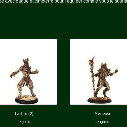
ée avec dague et cimeterre pour l’équiper comme vous le souha
Larbin (2)
Meneuse
19,00
€
23,00
€