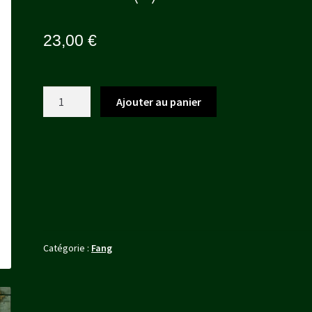
23,00
€
quantité
Ajouter au panier
de
Goulue
(2)
+
cimeterre
Catégorie :
Fang