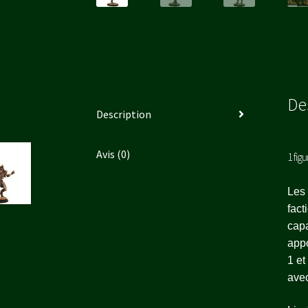
De
Description
Avis (0)
1 fig
Les 
fact
capa
appo
1 et
avec