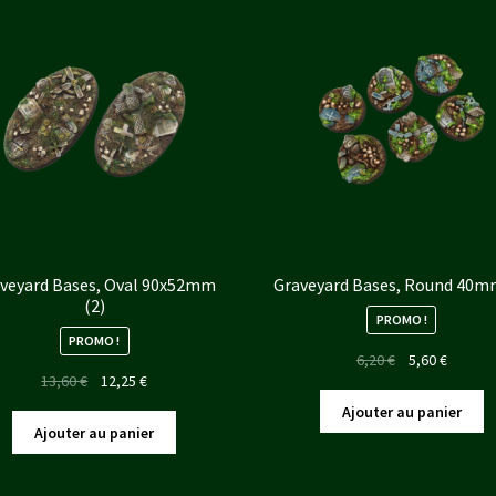
veyard Bases, Oval 90x52mm
Graveyard Bases, Round 40m
(2)
PROMO !
PROMO !
Le
Le
6,20
€
5,60
€
Le
Le
13,60
€
12,25
€
prix
prix
prix
prix
initial
actuel
Ajouter au panier
initial
actuel
était :
est :
Ajouter au panier
était :
est :
6,20 €.
5,60 €.
13,60 €.
12,25 €.