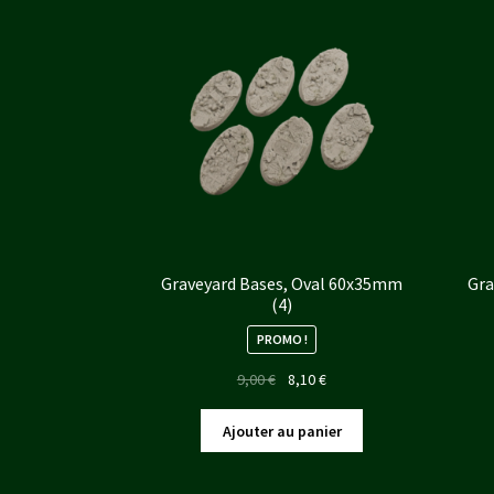
Graveyard Bases, Oval 60x35mm
Gra
(4)
PROMO !
Le
Le
9,00
€
8,10
€
prix
prix
initial
actuel
Ajouter au panier
était :
est :
9,00 €.
8,10 €.