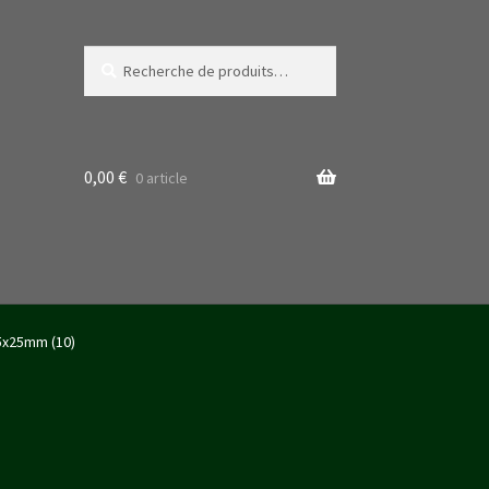
Recherche
Recherche
pour :
0,00
€
0 article
5x25mm (10)