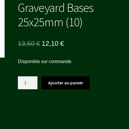
Graveyard Bases
25x25mm (10)
Le
Le
13,50
€
12,10
€
prix
prix
Disponible sur commande
initial
actuel
était :
est :
quantité
Ajouter au panier
13,50 €.
12,10 €.
de
Graveyard
Bases
25x25mm
(10)