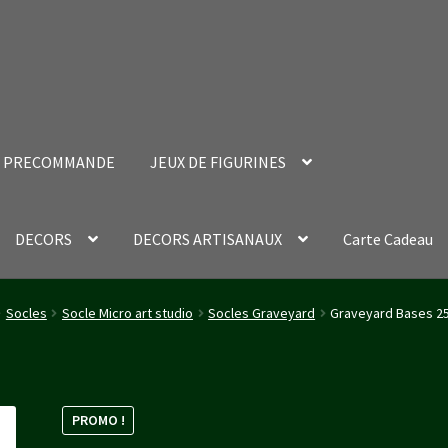
PRECOMMANDE
JEUX DE FIGURINES
DECORS
DECORS ARTISANAUX
Carte Cadeau
nt Success Page
Validation de la commande
Socles
Socle Micro art studio
Socles Graveyard
Graveyard Bases 2
PROMO !