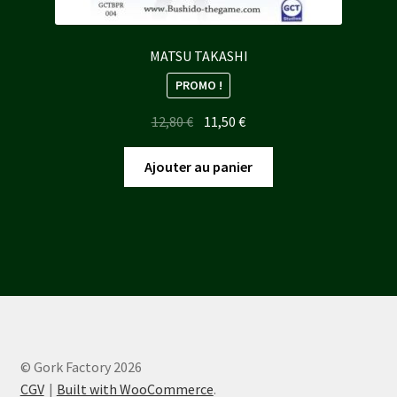
MATSU TAKASHI
PROMO !
Le
Le
12,80
€
11,50
€
prix
prix
initial
actuel
Ajouter au panier
était :
est :
12,80 €.
11,50 €.
© Gork Factory 2026
CGV
Built with WooCommerce
.