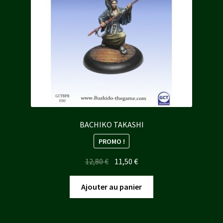
BACHIKO TAKASHI
PROMO !
Le
Le
12,80
€
11,50
€
prix
prix
initial
actuel
Ajouter au panier
était :
est :
12,80 €.
11,50 €.