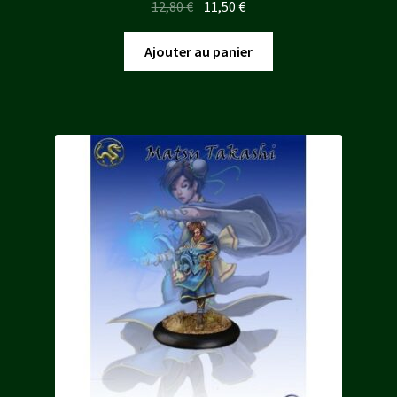
Le
Le
12,80
€
11,50
€
prix
prix
initial
actuel
Ajouter au panier
était :
est :
12,80 €.
11,50 €.