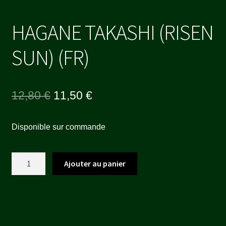
HAGANE TAKASHI (RISEN
SUN) (FR)
Le
Le
12,80
€
11,50
€
prix
prix
Disponible sur commande
initial
actuel
était :
est :
quantité
Ajouter au panier
12,80 €.
11,50 €.
de
HAGANE
TAKASHI
(RISEN
SUN)