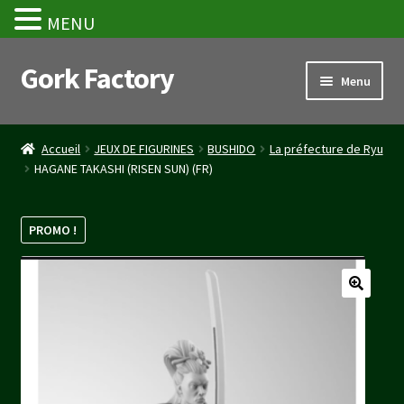
MENU
Gork Factory
Aller
Aller
Menu
à
au
la
contenu
Accueil
navigation
Accueil
JEUX DE FIGURINES
BUSHIDO
La préfecture de Ryu
HAGANE TAKASHI (RISEN SUN) (FR)
CGV
Mon compte
PROMO !
Panier
Stripe Payment Success Page
Validation de la commande