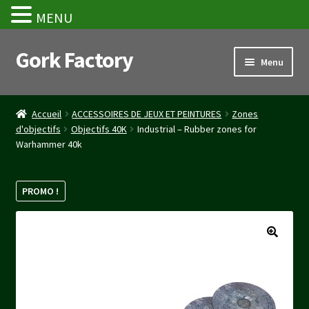
MENU
Gork Factory
Aller
Aller
Menu
à
au
la
contenu
Accueil
navigation
Accueil
ACCESSOIRES DE JEUX ET PEINTURES
Zones
d'objectifs
Objectifs 40K
Industrial – Rubber zones for
CGV
Warhammer 40k
Mon compte
PROMO !
Panier
Stripe Payment Success Page
Validation de la commande