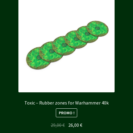
Toxic – Rubber zones for Warhammer 40k
PROMO !
Le
Le
29,00
€
26,00
€
prix
prix