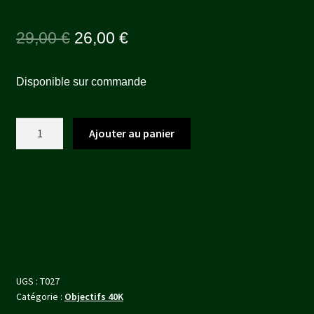
Le
Le
29,00
€
26,00
€
prix
prix
Disponible sur commande
initial
actuel
était :
est :
quantité
Ajouter au panier
29,00 €.
26,00 €.
de
Industrial
-
Rubber
zones
for
Warhammer
40k
UGS :
T027
Catégorie :
Objectifs 40K