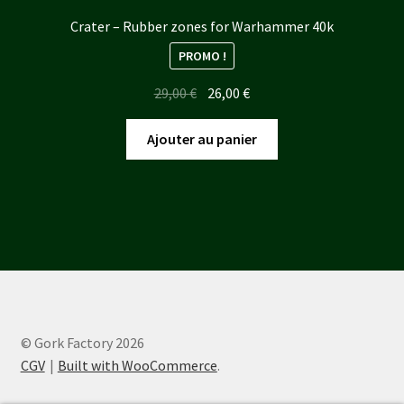
Crater – Rubber zones for Warhammer 40k
PROMO !
Le
Le
29,00
€
26,00
€
prix
prix
initial
actuel
Ajouter au panier
était :
est :
29,00 €.
26,00 €.
© Gork Factory 2026
CGV
Built with WooCommerce
.