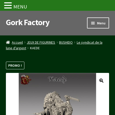
MENU
Gork Factory
Aller
Aller
Menu
à
au
la
contenu
Accueil
navigation
Accueil
JEUX DE FIGURINES
BUSHIDO
Le syndicat de la
lune d'argent
KAEDE
CGV
Mon compte
PROMO !
Panier
Stripe Payment Success Page
Validation de la commande