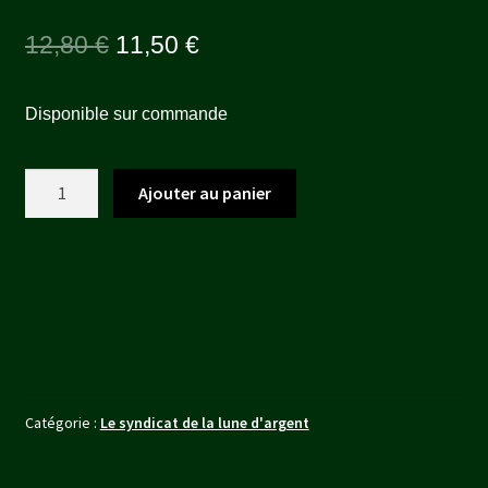
Le
Le
12,80
€
11,50
€
prix
prix
Disponible sur commande
initial
actuel
était :
est :
quantité
Ajouter au panier
12,80 €.
11,50 €.
de
KAEDE
Catégorie :
Le syndicat de la lune d'argent