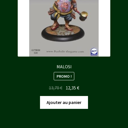
MALOSI
PROMO !
Le
Le
13,70
€
12,35
€
prix
prix
initial
actuel
Ajouter au panier
était :
est :
13,70 €.
12,35 €.