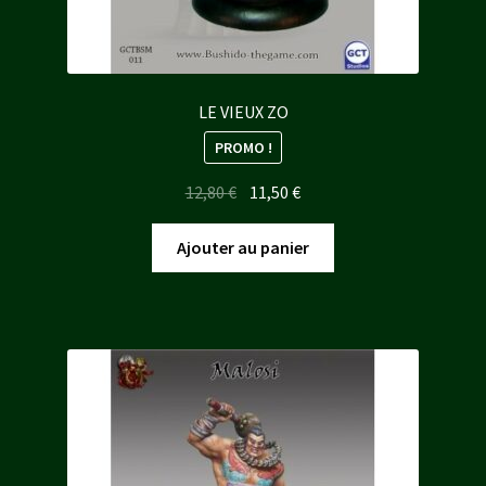
LE VIEUX ZO
PROMO !
Le
Le
12,80
€
11,50
€
prix
prix
initial
actuel
Ajouter au panier
était :
est :
12,80 €.
11,50 €.