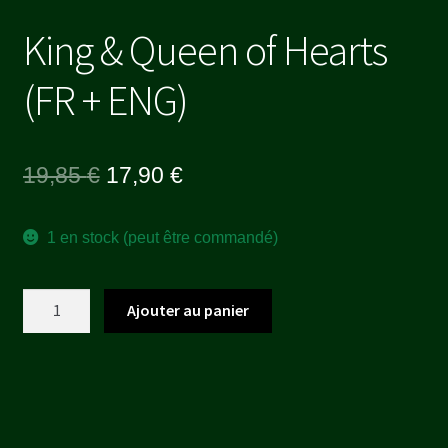
King & Queen of Hearts
(FR + ENG)
Le
Le
19,85
€
17,90
€
prix
prix
1 en stock (peut être commandé)
initial
actuel
était :
est :
quantité
Ajouter au panier
19,85 €.
17,90 €.
de
King
&
Queen
of