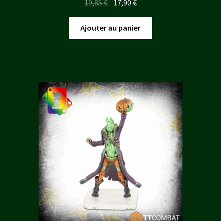
Le
Le
19,85
€
17,90
€
prix
prix
initial
actuel
Ajouter au panier
était :
est :
19,85 €.
17,90 €.