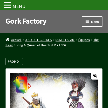
MENU
Gork Factory
Aller
Aller
Menu
à
au
la
contenu
Accueil
navigation
Accueil
JEUX DE FIGURINES
RUMBLESLAM
Équipes
The
Keep
King & Queen of Hearts (FR + ENG)
CGV
Mon compte
PROMO !
Panier
Stripe Payment Success Page
Validation de la commande