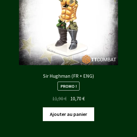
Sir Hughman (FR + ENG)
PROMO !
Le
Le
11,90
€
10,70
€
prix
prix
initial
actuel
Ajouter au panier
était :
est :
11,90 €.
10,70 €.