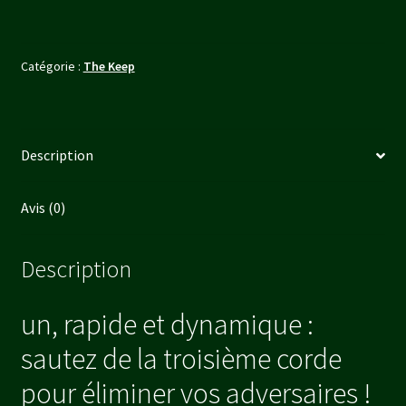
Hearts
(FR
+
Catégorie :
The Keep
ENG)
Description
Avis (0)
Description
un, rapide et dynamique :
sautez de la troisième corde
pour éliminer vos adversaires !