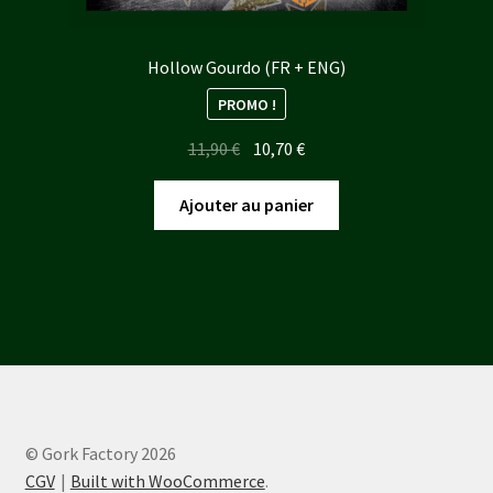
Hollow Gourdo (FR + ENG)
PROMO !
Le
Le
11,90
€
10,70
€
prix
prix
initial
actuel
Ajouter au panier
était :
est :
11,90 €.
10,70 €.
© Gork Factory 2026
CGV
Built with WooCommerce
.