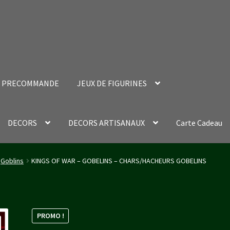
PRECOMMANDE
JEUX DE FIGURINES
DECORS
DECORS ARTISANAUX
Carte Cadeau
nt Success Page
Validation de la commande
Goblins
KINGS OF WAR – GOBELINS – CHARS/HACHEURS GOBELINS
PROMO !