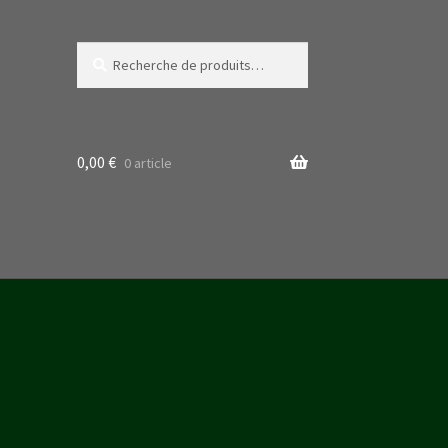
Recherche
Recherche
pour :
0,00
€
0 article