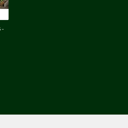
 –
l
0 €.