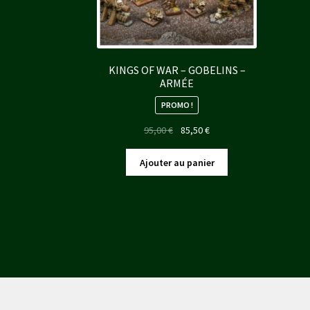
KINGS OF WAR – GOBELINS –
ARMÉE
PROMO !
Le
Le
95,00
€
85,50
€
prix
prix
initial
actuel
Ajouter au panier
était :
est :
95,00 €.
85,50 €.