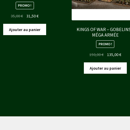
PROMO !
Le
Le
35,00
€
31,50
€
prix
prix
initial
actuel
KINGS OF WAR – GOBELINS
Ajouter au panier
MÉGA ARMÉE
était :
est :
35,00 €.
31,50 €.
PROMO !
Le
Le
150,00
€
135,00
€
prix
prix
initial
actue
Ajouter au panier
était :
est :
150,00 €.
135,0