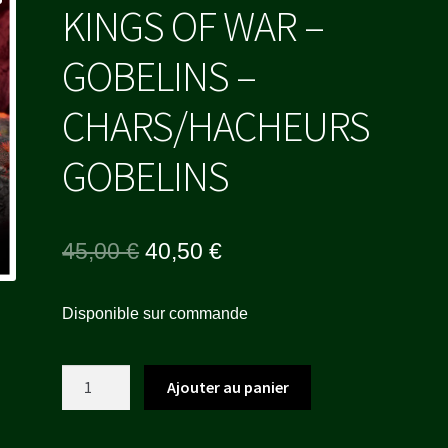
KINGS OF WAR –
GOBELINS –
CHARS/HACHEURS
GOBELINS
Le
Le
45,00
€
40,50
€
prix
prix
Disponible sur commande
initial
actuel
était :
est :
quantité
Ajouter au panier
45,00 €.
40,50 €.
de
KINGS