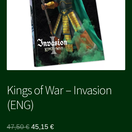
Kings of War – Invasion
(ENG)
Le
Le
47,50
€
45,15
€