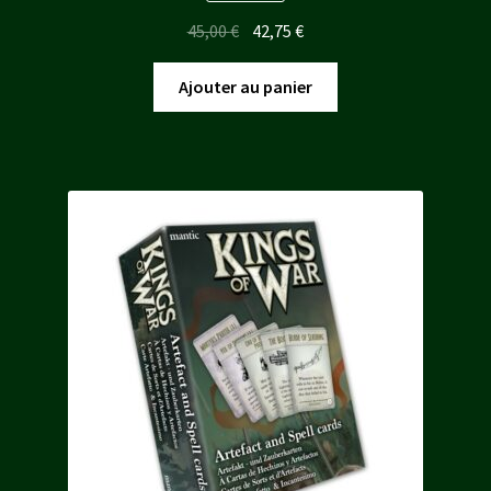
Le
Le
45,00
€
42,75
€
prix
prix
initial
actuel
Ajouter au panier
était :
est :
45,00 €.
42,75 €.