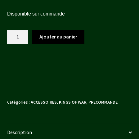
prix
prix
Disponible sur commande
initial
actuel
était :
est :
quantité
Ajouter au panier
47,50 €.
45,15 €.
de
Kings
of
War
-
Invasion
(ENG)
Catégories :
ACCESSOIRES
,
KINGS OF WAR
,
PRECOMMANDE
Description