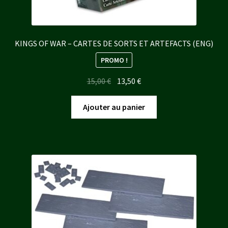
KINGS OF WAR – CARTES DE SORTS ET ARTEFACTS (ENG)
PROMO !
Le
Le
15,00
€
13,50
€
prix
prix
initial
actuel
Ajouter au panier
était :
est :
15,00 €.
13,50 €.