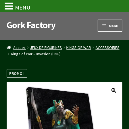
MENU
Gork Factory
Aller
Aller
Menu
à
au
la
contenu
Accueil
navigation
Accueil
JEUX DE FIGURINES
KINGS OF WAR
ACCESSOIRES
Kings of War – Invasion (ENG)
CGV
Mon compte
PROMO !
Panier
Stripe Payment Success Page
Validation de la commande