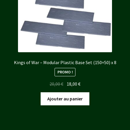
Kings of War – Modular Plastic Base Set (150×50) x 8
PROMO !
Le
Le
20,00
€
18,00
€
prix
prix
initial
actuel
Ajouter au panier
était :
est :
20,00 €.
18,00 €.