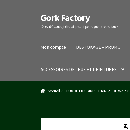
Gork Factory
Aller
Aller
à
au
Des décors jolis et pratiques pour vos jeux
la
contenu
navigation
Mon compte
DESTOKAGE – PROMO
ACCESSOIRES DE JEUX ET PEINTURES
Accueil
CGV
Mon compte
Panier
Stripe Payme
Accueil
JEUX DE FIGURINES
KINGS OF WAR