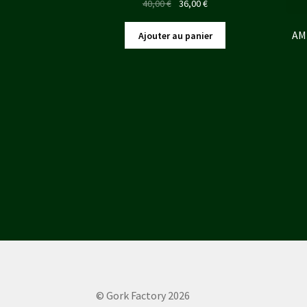
Le
Le
40,00
€
36,00
€
prix
prix
initial
actuel
AM
Ajouter au panier
était :
est :
40,00 €.
36,00 €.
© Gork Factory 2026