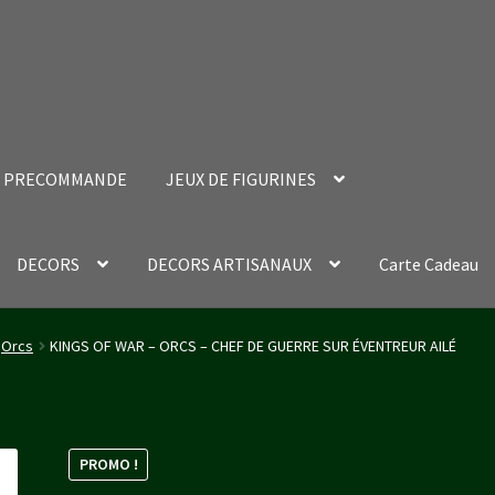
PRECOMMANDE
JEUX DE FIGURINES
DECORS
DECORS ARTISANAUX
Carte Cadeau
nt Success Page
Validation de la commande
Orcs
KINGS OF WAR – ORCS – CHEF DE GUERRE SUR ÉVENTREUR AILÉ
PROMO !