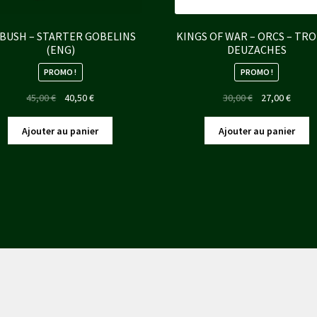
BUSH – STARTER GOBELINS
KINGS OF WAR – ORCS – TR
(ENG)
DEUZACHES
PROMO !
PROMO !
Le
Le
Le
Le
45,00
€
40,50
€
30,00
€
27,00
€
prix
prix
prix
prix
initial
actuel
initial
actuel
Ajouter au panier
Ajouter au panier
était :
est :
était :
est :
45,00 €.
40,50 €.
30,00 €.
27,00 