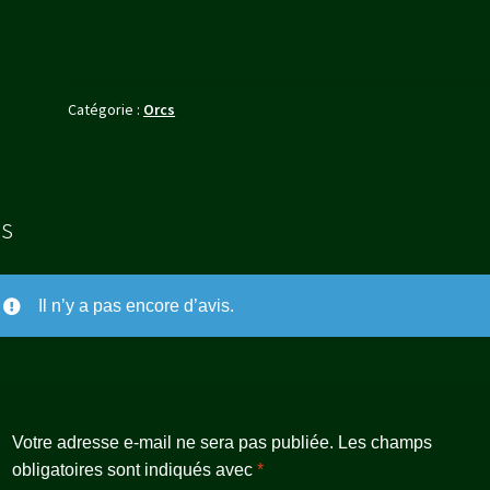
-
ORCS
-
CHEF
Catégorie :
Orcs
DE
GUERRE
SUR
ÉVENTREUR
AILÉ
is
Il n’y a pas encore d’avis.
Votre adresse e-mail ne sera pas publiée.
Les champs
obligatoires sont indiqués avec
*