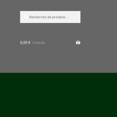
Recherche
Recherche
pour :
0,00
€
0 article