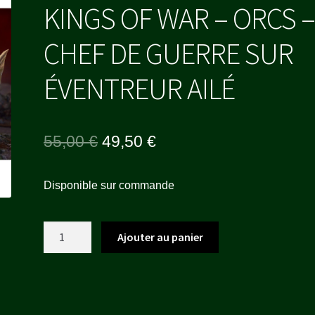
KINGS OF WAR – ORCS 
CHEF DE GUERRE SUR
ÉVENTREUR AILÉ
Le
Le
55,00
€
49,50
€
prix
prix
Disponible sur commande
initial
actuel
était :
est :
quantité
Ajouter au panier
55,00 €.
49,50 €.
de
KINGS
OF
WAR