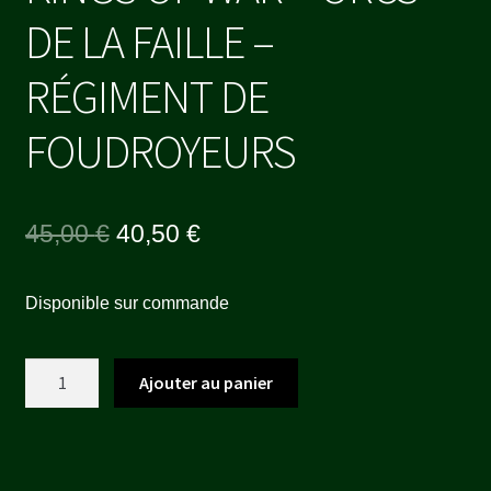
DE LA FAILLE –
RÉGIMENT DE
FOUDROYEURS
Le
Le
45,00
€
40,50
€
prix
prix
Disponible sur commande
initial
actuel
était :
est :
quantité
Ajouter au panier
45,00 €.
40,50 €.
de
KINGS
OF
WAR