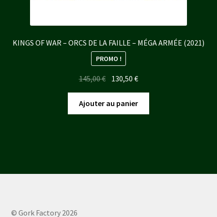
KINGS OF WAR – ORCS DE LA FAILLE – MÉGA ARMÉE (2021)
PROMO !
Le
Le
145,00
€
130,50
€
prix
prix
initial
actuel
Ajouter au panier
était :
est :
145,00 €.
130,50 €.
© Gork Factory 2026