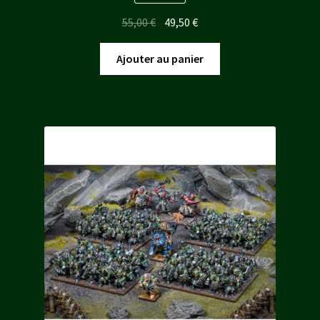
Le
Le
55,00
€
49,50
€
prix
prix
initial
actuel
Ajouter au panier
était :
est :
55,00 €.
49,50 €.