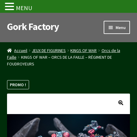
MENU
Gork Factory
Aller
Aller
Menu
à
au
la
contenu
Accueil
navigation
Accueil
JEUX DE FIGURINES
KINGS OF WAR
Orcs de la
Faille
KINGS OF WAR – ORCS DE LA FAILLE – RÉGIMENT DE
CGV
FOUDROYEURS
Mon compte
PROMO !
Panier
Stripe Payment Success Page
Validation de la commande