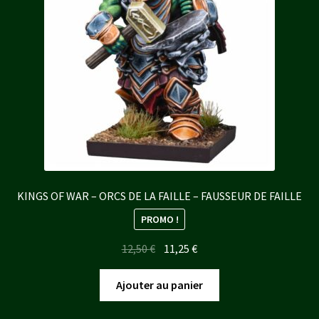
KINGS OF WAR – ORCS DE LA FAILLE – FAUSSEUR DE FAILLE
PROMO !
Le
Le
12,50
€
11,25
€
prix
prix
initial
actuel
Ajouter au panier
était :
est :