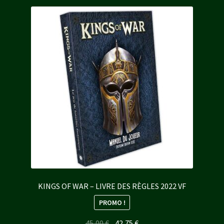
KINGS OF WAR – LIVRE DES RÈGLES 2022 VF
PROMO !
Le
Le
45,00
€
42,75
€