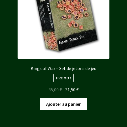
Kings of War – Set de jetons de jeu
PROMO !
Le
Le
35,00
€
31,50
€
prix
prix
initial
actuel
Ajouter au panier
était :
est :
35,00 €.
31,50 €.