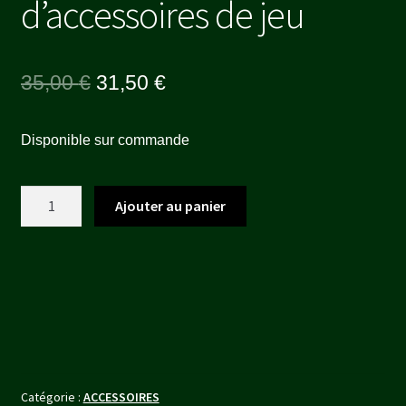
d’accessoires de jeu
Le
Le
35,00
€
31,50
€
prix
prix
Disponible sur commande
initial
actuel
était :
est :
quantité
Ajouter au panier
35,00 €.
31,50 €.
de
Kings
of
War
-
Set
d'accessoires
de
Catégorie :
ACCESSOIRES
jeu