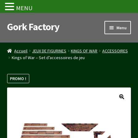
MENU
Gork Factory
Aller
Aller
Menu
à
au
la
contenu
Accueil
navigation
Accueil
JEUX DE FIGURINES
KINGS OF WAR
ACCESSOIRES
Kings of War – Set d’accessoires de jeu
CGV
Mon compte
PROMO !
Panier
Stripe Payment Success Page
Validation de la commande