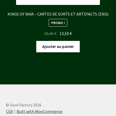
KINGS OF WAR – CARTES DE SORTS ET ARTEFACTS (ENG)
PROMO !
Le
Le
15,00
€
13,50
€
prix
prix
initial
actuel
Ajouter au panier
était :
est :
15,00 €.
13,50 €.
© Gork Factory 2026
CGV
Built with WooCommerce
.