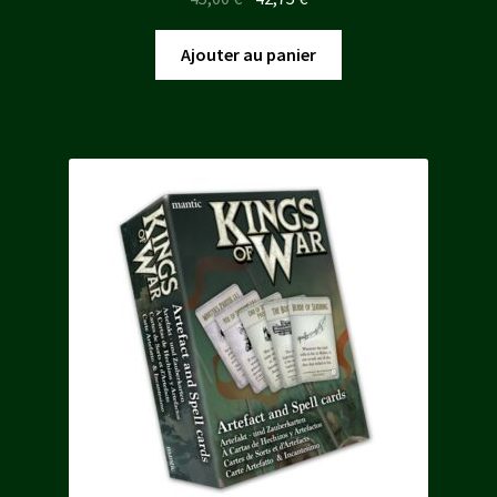
prix
prix
initial
actuel
Ajouter au panier
était :
est :
45,00 €.
42,75 €.